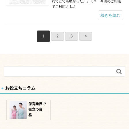
れてとても助かった。」 Q２．今回のご転職
でご対応さ […]
続きを読む
1
2
3
4

お役立ちコラム
保育業界で
役立つ資
格