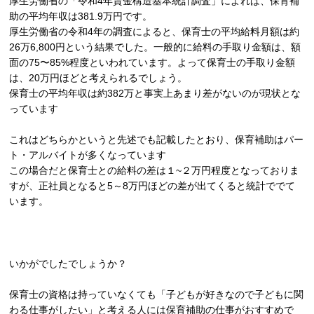
厚生労働省の「令和4年賃金構造基本統計調査」によれば、保育補
助の平均年収は381.9万円です。
厚生労働省の令和4年の調査によると、保育士の平均給料月額は約
26万6,800円という結果でした。一般的に給料の手取り金額は、額
面の75〜85%程度といわれています。よって保育士の手取り金額
は、20万円ほどと考えられるでしょう。
保育士の平均年収は約382万と事実上あまり差がないのが現状とな
っています
これはどちらかというと先述でも記載したとおり、保育補助はパー
ト・アルバイトが多くなっています
この場合だと保育士との給料の差は１~２万円程度となっておりま
すが、正社員となると5～8万円ほどの差が出てくると統計ででて
います。
いかがでしたでしょうか？
保育士の資格は持っていなくても「子どもが好きなので子どもに関
わる仕事がしたい」と考える人には保育補助の仕事がおすすめで