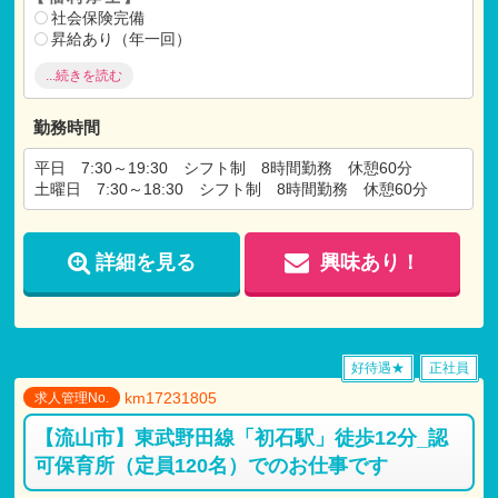
社会保険完備
昇給あり（年一回）
有給休暇（初年度10日）
...続きを読む
退職金共済
勤務時間
【各種手当】
交通費支給（上限あり 月額:30,000円)
平日 7:30～19:30 シフト制 8時間勤務 休憩60分
残業手当
土曜日 7:30～18:30 シフト制 8時間勤務 休憩60分
住宅手当
※マイカー通勤可能 対人無制限任意保険加入が条件
詳細を見る
興味あり！
【試用期間】
試用期間 有 3ヶ月間
仕事内容
・
月給共に、正規雇用と同条件
好待遇★
正社員
km17231805
求人管理No.
【流山市】東武野田線「初石駅」徒歩12分_認
可保育所（定員120名）でのお仕事です