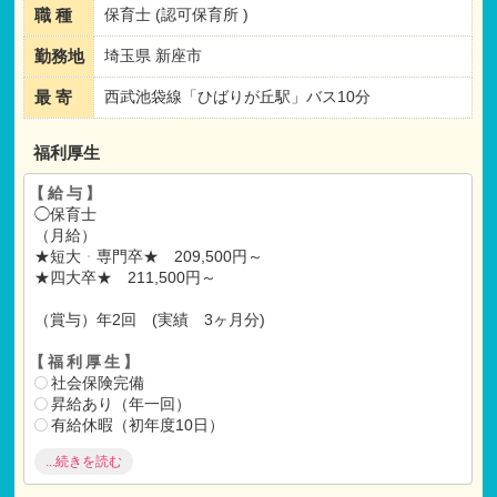
職 種
保育士 (認可保育所 )
勤務地
埼玉県 新座市
最 寄
西武池袋線「ひばりが丘駅」バス10分
福利厚生
【給与】
◯保育士
（月給）
★短大
・
専門卒★ 209,500円～
★四大卒★ 211,500円～
（賞与）年2回 (実績 3ヶ月分)
【福利厚生】
社会保険完備
昇給あり（年一回）
有給休暇（初年度10日）
退職金共済
...続きを読む
各種祝い金あり
求職あり