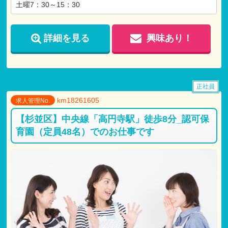
土曜7：30～15：30
詳細を見る
興味あり！
正社員
km18261605
求人管理No.
【杉並区】中央線「高円寺駅」徒歩8分_認可保
育園（定員48名）でのお仕事です