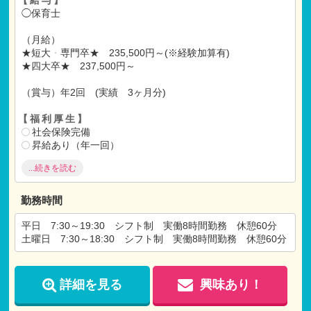
◯保育士
（月給）
★短大
・
専門卒★ 235,500円～(※経験加算有)
★四大卒★ 237,500円～
（賞与）年2回 (実績 3ヶ月分)
【福利厚生】
社会保険完備
昇給あり（年一回）
有給休暇（初年度10日）
...続きを読む
退職金共済
各種祝い金あり
求職あり
勤務時間
研修制度あり
平日 7:30～19:30 シフト制 実働8時間勤務 休憩60分
【各種手当】
土曜日 7:30～18:30 シフト制 実働8時間勤務 休憩60分
交通費支給（上限あり 月額:20,000円)
残業手当
住宅手当
詳細を見る
興味あり！
〇調整手当
〇研修手当