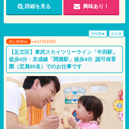
【各種手当】
詳細を見る
興味あり！
交通費支給（上限あり 月額:30,000円)
残業手当
住宅手当
調整手当
研修手当
好待遇★
正社員
役職手当
rm17151550
資格手当
求人管理No.
時間外手当
【足立区】東武スカイツリーライン「牛田駅」
休日出勤手当
徒歩4分・京成線「関屋駅」徒歩4分_認可保育
※マイカー通勤可能 対人無制限任意保険加入が条件
園（定員65名）でのお仕事です
【試用期間】
試用期間 有 3ヶ月間
仕事内容
・
月給共に、正規雇用と同条件