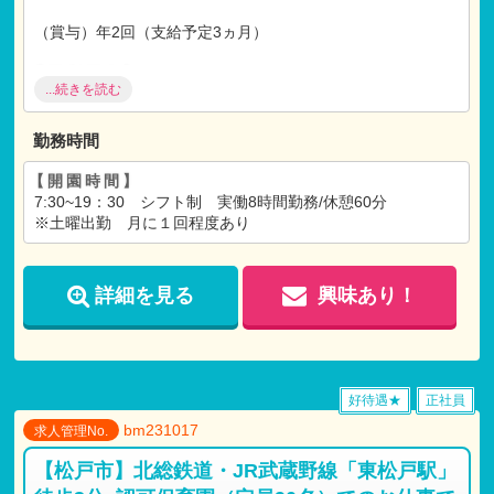
（賞与）年2回（支給予定3ヵ月）
【福利厚生】
...続きを読む
社会保険完備（健康
・
厚生
・
労災
・
雇用）
昇給 年1回
退職金制度
勤務時間
研修制度あり
【開園時間】
【各種手当】
7:30~19：30 シフト制 実働8時間勤務/休憩60分
通勤手当(20,000円/月)
※土曜出勤 月に１回程度あり
借上社宅制度（社内規定あり）
【試用期間】
詳細を見る
興味あり！
試用期間 有 3ヶ月間
仕事内容：本採用時と変わらず
月給：本採用時と変わらず
好待遇★
正社員
bm231017
求人管理No.
【松戸市】北総鉄道・JR武蔵野線「東松戸駅」