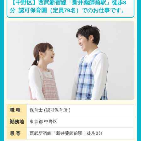
【中野区】西武新宿線「新井薬師前駅」徒歩8
分_認可保育園（定員79名）でのお仕事です。
職 種
保育士 (認可保育所 )
勤務地
東京都 中野区
最 寄
西武新宿線「新井薬師前駅」徒歩8分