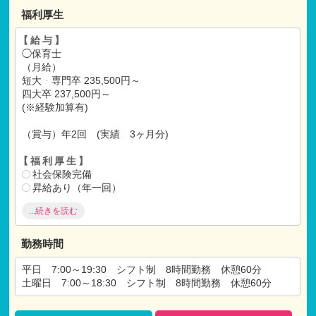
福利厚生
【給与】
◯保育士
（月給）
短大
・
専門卒 235,500円～
四大卒 237,500円～
(※経験加算有)
（賞与）年2回 (実績 3ヶ月分)
【福利厚生】
社会保険完備
昇給あり（年一回）
有給休暇（初年度10日）
...続きを読む
退職金共済あり
研修制度有
マイカー通勤可
勤務時間
各種祝い金あり
求職あり
平日 7:00～19:30 シフト制 8時間勤務 休憩60分
テーマパークなどの割引、映画の割引、宿泊施設の割引な
土曜日 7:00～18:30 シフト制 8時間勤務 休憩60分
どの共済に加入