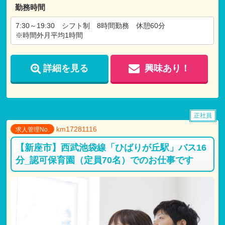
研修制度あり
勤務時間
7:30～19:30 シフト制 8時間勤務 休憩60分
【各種手当】
※時間外月平均1時間
交通費支給（上限あり 月額:30,000円)
残業手当
住宅手当
詳細を見る
興味あり！
〇調整手当
〇研修手当
〇役職手当
〇資格手当
〇時間外手当
正社員
〇休日出勤手当
km17281116
求人管理No.
※マイカー通勤可能 対人無制限任意保険加入が条件
【新座市】西武池袋線「ひばりが丘駅」バス16
【試用期間】
分_認可保育園（定員70名）でのお仕事です
試用期間 有 3ヶ月間
仕事内容
・
月給共に、正規雇用と同条件