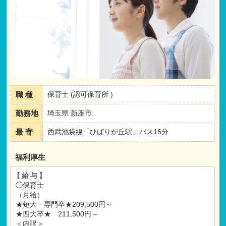
職 種
保育士 (認可保育所 )
勤務地
埼玉県 新座市
最 寄
西武池袋線「ひばりが丘駅」バス16分
福利厚生
【給与】
◯保育士
（月給）
★短大
・
専門卒★209,500円～
★四大卒★ 211,500円～
＜内訳＞