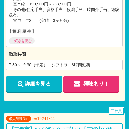
・
基本給：190,500円～233,500円
・
その他(住宅手当、資格手当、役職手当、時間外手当、経験
級有)
（賞与）年2回 (実績 3ヶ月分)
【福利厚生】
社会保険完備
...続きを読む
昇給あり（年一回）
有給休暇（初年度10日）
退職金共済
勤務時間
給食あり
各種祝い金有
7:30～19:30（予定） シフト制 8時間勤務
研修制度有り
テーマパークなどの割引、映画の割引、宿泊施設の割引な
どの共済に加入
詳細を見る
興味あり！
【各種手当】
交通費支給（上限あり 月額:30,000円)
残業手当
住宅手当
正社員
調整手当
rm19241411
〇研修手当
求人管理No.
〇役職手当