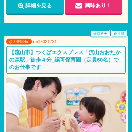
詳細を見る
興味あり！
【各種手当】
交通費支給（上限あり 月額:30,000円)
残業手当
住宅手当
〇調整手当
好待遇★
正社員
〇研修手当
rm15021731
〇住宅手当
求人管理No.
〇時間外手当
【流山市】つくばエクスプレス「流山おおたか
〇休日出勤手当
の森駅」徒歩４分_認可保育園（定員60名）で
※マイカー通勤可能 対人無制限任意保険加入が条件
のお仕事です
【試用期間】
試用期間 有 3ヶ月間
仕事内容
・
月給共に、正規雇用と同条件