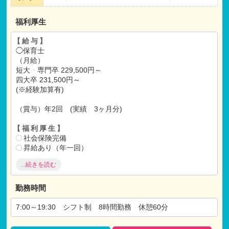
福利厚生
【給与】
◯保育士
（月給）
短大
・
専門卒 229,500円～
四大卒 231,500円～
(※経験加算有)
（賞与）年2回 (実績 3ヶ月分)
【福利厚生】
社会保険完備
昇給あり（年一回）
有給休暇（初年度10日）
...続きを読む
退職金共済
給食あり
研修制度有
勤務時間
各種祝い金有
テーマパークなどの割引、映画の割引、宿泊施設の割引な
7:00～19:30 シフト制 8時間勤務 休憩60分
どの共済に加入