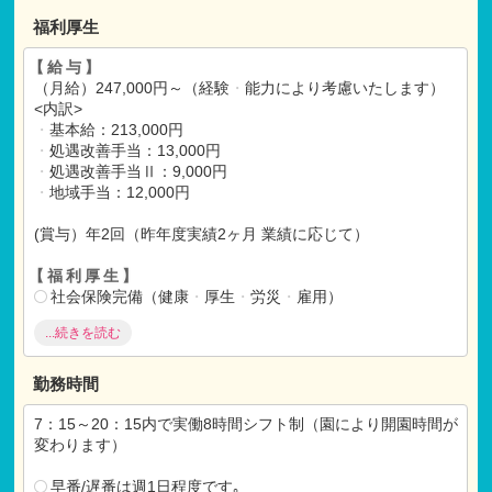
福利厚生
【給与】
（月給）247,000円～（経験
・
能力により考慮いたします）
<内訳>
・
基本給：213,000円
・
処遇改善手当：13,000円
・
処遇改善手当Ⅱ：9,000円
・
地域手当：12,000円
(賞与）年2回（昨年度実績2ヶ月 業績に応じて）
【福利厚生】
社会保険完備（健康
・
厚生
・
労災
・
雇用）
昇給 年1回
...続きを読む
制服貸与
海外研修有＜アメリカ、スウェーデン等＞
借り上げ社宅制度 ※規定あり
勤務時間
【各種手当】
7：15～20：15内で実働8時間シフト制（園により開園時間が
交通費支給（上限20,000円）
変わります）
資格手当、他各種手当有
引越費用負担有 ※規定あり
早番/遅番は週1日程度です｡