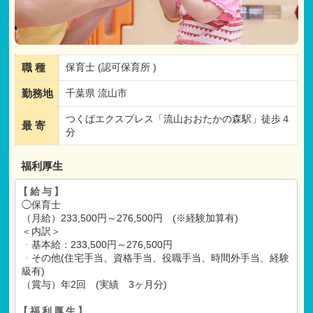
職 種
保育士 (認可保育所 )
勤務地
千葉県 流山市
つくばエクスプレス「流山おおたかの森駅」徒歩４
最 寄
分
福利厚生
【給与】
◯保育士
（月給）233,500円～276,500円 (※経験加算有)
＜内訳＞
・
基本給：233,500円～276,500円
・
その他(住宅手当、資格手当、役職手当、時間外手当、経験
級有)
（賞与）年2回 (実績 3ヶ月分)
【福利厚生】