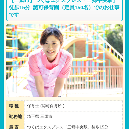
【三郷市】つくばエクスプレス「三郷中央駅」
〇資格手当
〇時間外手当
徒歩15分_認可保育園（定員150名）でのお仕事
〇休日出勤手当
です
※マイカー通勤可能 対人無制限任意保険加入が条件
【試用期間】
試用期間 有 3ヶ月間
仕事内容
・
月給共に、正規雇用と同条件
職 種
保育士 (認可保育所 )
勤務地
埼玉県 三郷市
最 寄
つくばエクスプレス「三郷中央駅」徒歩15分