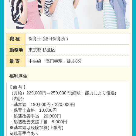
職 種
保育士 (認可保育所 )
勤務地
東京都 杉並区
最 寄
中央線「高円寺駅」徒歩8分
福利厚生
【給与】
（月給）229,000円～259,000円(経験
・
能力により優遇)
〈内訳〉
・
基本給 190,000円～220,000円
・
保育士資格 10,000円
・
処遇改善手当 20,000円
・
処遇改善支援手当 9,000円
※基本給は経験加算(上限有)
※残業手当あり