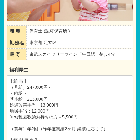
職 種
保育士 (認可保育所 )
勤務地
東京都 足立区
最 寄
東武スカイツリーライン「牛田駅」徒歩4分
福利厚生
【給与】
（月給）247,000円～
＜内訳＞
基本給：213,000円
処遇改善手当：13,000円
地域手当：12,000円
※幼稚園教諭お持ちの方＋5,500円
（賞与）年2回（昨年度実績2ヶ月 業績に応じて）