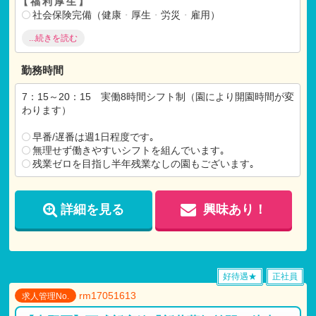
【福利厚生】
社会保険完備（健康
・
厚生
・
労災
・
雇用）
昇給 年1回
...続きを読む
制服貸与
昼食補助有
借り上げ社宅制度 ※規定あり
勤務時間
退職金制度(3年以上の方が対象)
7：15～20：15 実働8時間シフト制（園により開園時間が変
【各種手当】
わります）
交通費支給（上限20,000円）
資格手当、他各種手当有
早番/遅番は週1日程度です｡
引越費用負担有 ※規定あり)
無理せず働きやすいシフトを組んでいます｡
残業ゼロを目指し半年残業なしの園もございます｡
【試用期間】
試用期間 有 6ヶ月間
仕事内容：本採用時と変わらず
詳細を見る
興味あり！
月給：本採用時と変わらず
好待遇★
正社員
rm17051613
求人管理No.