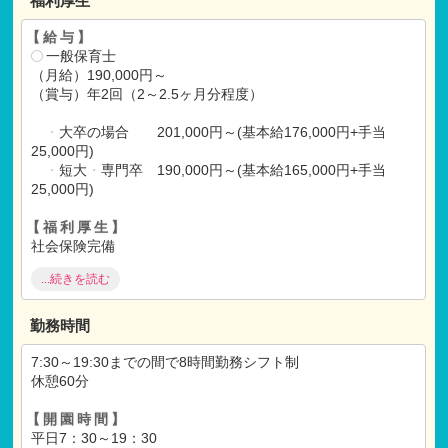
福利厚生
【給与】
一般保育士
（月給）190,000円～
（賞与）年2回（2～2.5ヶ月分程度）
・
大卒の場合 201,000円～(基本給176,000円+手当
25,000円)
・
短大
・
専門卒 190,000円～(基本給165,000円+手当
25,000円)
【福利厚生】
社会保険完備
退職金制度(退職財団基金)
...続きを読む
住宅手当(規定により支給あり)
昇給(年1回)
交通費支給(全額支給)
勤務時間
7:30～19:30までの間で8時間勤務シフト制
休憩60分
【開園時間】
平日7：30～19：30