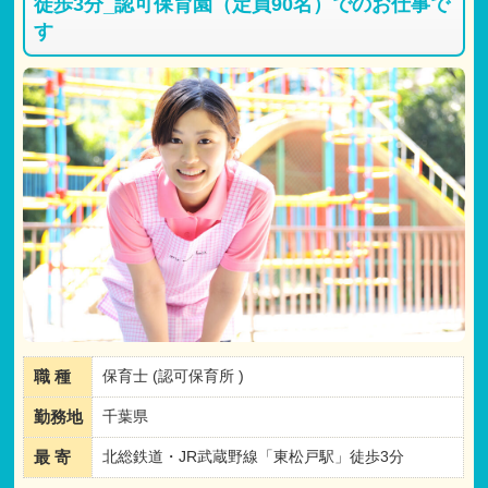
徒歩3分_認可保育園（定員90名）でのお仕事で
す
職 種
保育士 (認可保育所 )
勤務地
千葉県
最 寄
北総鉄道・JR武蔵野線「東松戸駅」徒歩3分