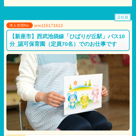
〇役職手当
〇資格手当
〇時間外手当、
正社員
〇休日出勤手当
srm115171613
求人管理No.
※マイカー通勤可能 対人無制限任意保険加入が条件
【新座市】西武池袋線「ひばりが丘駅」バス10
【試用期間】
分_認可保育園（定員70名）でのお仕事です
試用期間 有 3ヶ月間
仕事内容
・
月給共に、正規雇用と同条件