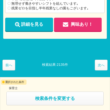
退職金制度(3年以上の方が対象)
無理せず働きやすいシフトを組んでいます｡
残業ゼロを目指し半年残業なしの園もございます｡
【試用期間】
試用期間 有 6ヶ月間
仕事内容：本採用時と変わらず
詳細を見る
興味あり！
月給：本採用時と変わらず
検索結果:2135件
前へ
次へ
選択された条件
保育士
検索条件を変更する