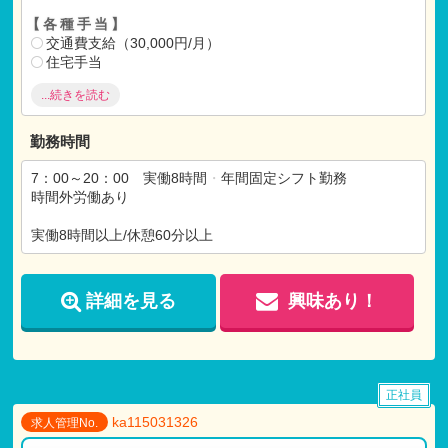
【各種手当】
交通費支給（30,000円/月）
住宅手当
制服貸与
...続きを読む
単身者用社宅あり（月額自己負担 20,000円）
退職金制度
勤務時間
※試用期間：有
試用期間：6ヶ月間
7：00～20：00 実働8時間
・
年間固定シフト勤務
仕事内容：本採用と変わらず
時間外労働あり
月給：本採用と変わらず
実働8時間以上/休憩60分以上
詳細を見る
興味あり！
正社員
ka115031326
求人管理No.