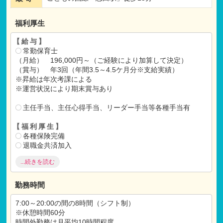
福利厚生
【給与】
常勤保育士
（月給） 196,000円～（ご経験により加算して決定）
（賞与） 年3回（年間3.5～4.5ケ月分※支給実績）
※昇給は年次考課による
※運営状況により期末賞与あり
主任手当、主任心得手当、リーダー手当等各種手当有
【福利厚生】
各種保険完備
退職金共済加入
インフルエンザ予防接種（年1回）
...続きを読む
健康診断（年1回）
リゾート施設の利用
交通費支給（上限30,000円/月）
勤務時間
7:00～20:00の間の8時間（シフト制）
※休憩時間60分
時間外勤務は月平均10時間程度