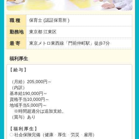
職 種
保育士 (認証保育所 )
勤務地
東京都 江東区
最 寄
東京メトロ東西線「門前仲町駅」徒歩7分
福利厚生
【給与】
（月給）205,000円～
（内訳）
基本給190,000円～
資格手当10,000円～
地域手当5,000円～
※時間超過分は追加支給。
（賞与）あり
【福利厚生】
社会保険完備（健康
・
厚生
・
労災
・
雇用）