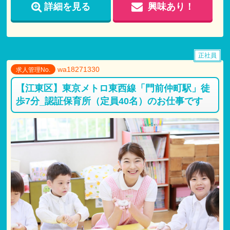
試用期間：3ヶ月
詳細を見る
興味あり！
仕事内容：本採用と変わらず
月給：本採用と変わらず
正社員
wa18271330
求人管理No.
【江東区】東京メトロ東西線「門前仲町駅」徒
歩7分_認証保育所（定員40名）のお仕事です