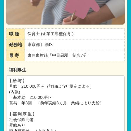
職 種
保育士 (企業主導型保育 )
勤務地
東京都 目黒区
最 寄
東急東横線「中目黒駅」徒歩7分
福利厚生
【給与】
月給 210,000円～（詳細は当社規定による）
(内訳)
・
基本給 210,000円～
賞与 年3回 （前年実績3ヵ月 業績により支給）
【福利厚生】
社会保険完備
昇給あり
交通費支給 （上限あり）