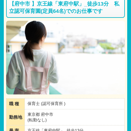
【府中市 】京王線「東府中駅」_徒歩13分 私
立認可保育園(定員64名)でのお仕事です
職 種
保育士 (認可保育所 )
東京都 府中市
勤務地
(転勤なし)
最 寄
京王線「東府中駅」_徒歩13分