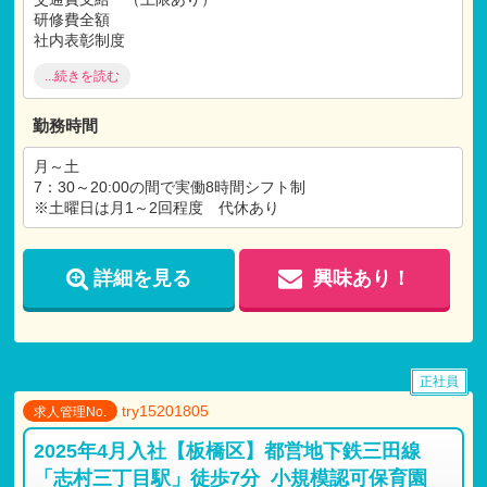
研修費全額
社内表彰制度
家族手当
...続きを読む
退職金制度
福利厚生施設利用制度
勤務時間
※試用期間：有
月～土
試用期間:3ヶ月
7：30～20:00の間で実働8時間シフト制
仕事内容：本採用時と変わらず
※土曜日は月1～2回程度 代休あり
月給：月給の95％を支給
詳細を見る
興味あり！
正社員
try15201805
求人管理No.
2025年4月入社【板橋区】都営地下鉄三田線
「志村三丁目駅」徒歩7分_小規模認可保育園