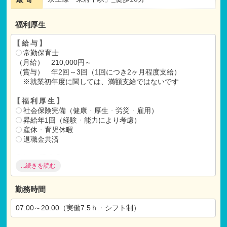
福利厚生
【給与】
常勤保育士
（月給） 210,000円～
（賞与） 年2回～3回（1回につき2ヶ月程度支給）
※就業初年度に関しては、満額支給ではないです
【福利厚生】
社会保険完備（健康
・
厚生
・
労災
・
雇用）
昇給年1回（経験
・
能力により考慮）
産休
・
育児休暇
退職金共済
【各種手当】
...続きを読む
通勤手当（15,000円/月）
※3か月間は8.000円
皆勤手当
勤務時間
07:00～20:00（実働7.5ｈ
・
シフト制）