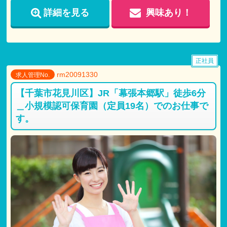
試用期間 有 3ヶ月間
詳細を見る
興味あり！
仕事内容：本採用時と変わらず
月給：本採用時と変わらず
正社員
rm20091330
求人管理No.
【千葉市花見川区】JR「幕張本郷駅」徒歩6分
＿小規模認可保育園（定員19名）でのお仕事で
す。