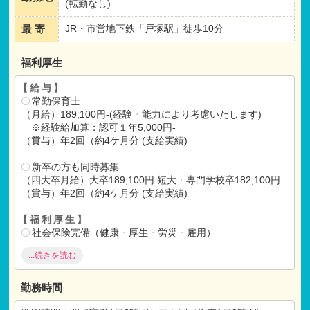
(転勤なし)
最 寄
JR・市営地下鉄「戸塚駅」徒歩10分
福利厚生
【給与】
常勤保育士
（月給）189,100円-(経験
・
能力により考慮いたします)
※経験給加算：認可１年5,000円-
（賞与）年2回（約4ケ月分 (支給実績)
新卒の方も同時募集
（四大卒月給）大卒189,100円 短大
・
専門学校卒182,100円
（賞与）年2回（約4ケ月分 (支給実績)
【福利厚生】
社会保険完備（健康
・
厚生
・
労災
・
雇用）
昇給：年1回（4月）(経験
・
能力により考慮
・
会社実績によ
...続きを読む
る)
育児
・
介護休暇制度、育児時短勤務制度あり
同法人内の実施プログラム参加の際の職員割引、家族割引
勤務時間
あり