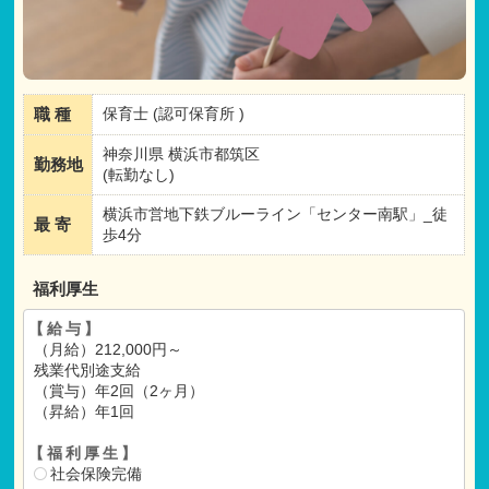
職 種
保育士 (認可保育所 )
神奈川県 横浜市都筑区
勤務地
(転勤なし)
横浜市営地下鉄ブルーライン「センター南駅」_徒
最 寄
歩4分
福利厚生
【給与】
（月給）212,000円～
残業代別途支給
（賞与）年2回（2ヶ月）
（昇給）年1回
【福利厚生】
社会保険完備