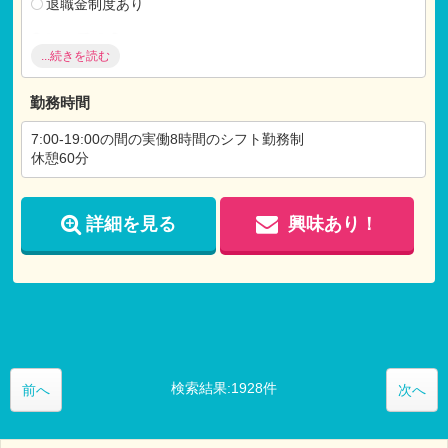
退職金制度あり
【各種手当】
...続きを読む
通勤手当（月額：20,000円まで）
※試用期間：有
勤務時間
試用期間3ヶ月間
仕事内容：本採用と変わらず
7:00-19:00の間の実働8時間のシフト勤務制
月給：本採用と変わらず
休憩60分
詳細を見る
興味あり！
検索結果:1928件
前へ
次へ