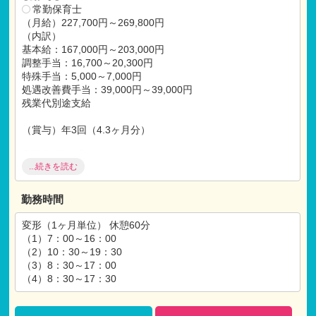
常勤保育士
（月給）227,700円～269,800円
（内訳）
基本給：167,000円～203,000円
調整手当：16,700～20,300円
特殊手当：5,000～7,000円
処遇改善費手当：39,000円～39,000円
残業代別途支給
（賞与）年3回（4.3ヶ月分）
【福利厚生】
...続きを読む
社会保険完備（健康
・
厚生
・
労災
・
雇用）
昇給年1回
退職金制度あり（勤続1年以上）
勤務時間
交通費支給（上限30,000円）
退職金制度あり（勤続1年以上）
変形（1ヶ月単位） 休憩60分
育児休業取得実績あり
（1）7：00～16：00
住宅手当（10,000円～20,000円）
（2）10：30～19：30
扶養手当（3,000円～）
（3）8：30～17：00
バイク
・
自転車通勤OK！（車通勤応相談）
（4）8：30～17：30
※試用期間：有