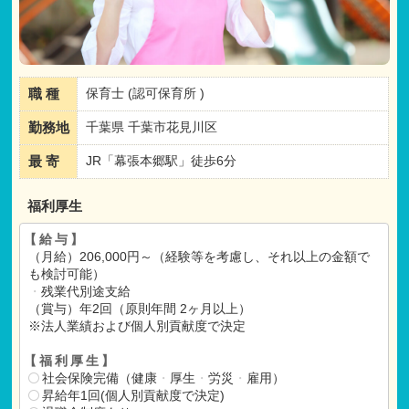
職 種
保育士 (認可保育所 )
勤務地
千葉県 千葉市花見川区
最 寄
JR「幕張本郷駅」徒歩6分
福利厚生
【給与】
（月給）206,000円～（経験等を考慮し、それ以上の金額で
も検討可能）
・
残業代別途支給
（賞与）年2回（原則年間 2ヶ月以上）
※法人業績および個人別貢献度で決定
【福利厚生】
社会保険完備（健康
・
厚生
・
労災
・
雇用）
昇給年1回(個人別貢献度で決定)