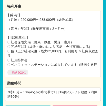
福利厚生
【給与】
（月給）220,000円〜288,000円（経験加算）
（賞与）年2回（昨年度実績：2ヶ月分）
【福利厚生】
社会保険完備（健康
・
厚生
・
労災
・
雇用）
昇給年1回（経験
・
能力により考慮
・
会社実績による)
借り上げ社宅制度（最大82,000円）も利用可 ※社内規程あ
り
社員持株会
ベネフィットステーションに加入しています（映画や旅行
などのサポート）
...続きを読む
ファストドクターの利用
インフルエンザ予防接種全額支給
退職金制度あり
勤務時間
【各種手当】
7時15分～18時45分の時間帯で1日9時間のシフト勤務（内休
交通費支給（月額20,000円まで）
憩60分）
【試用期間】