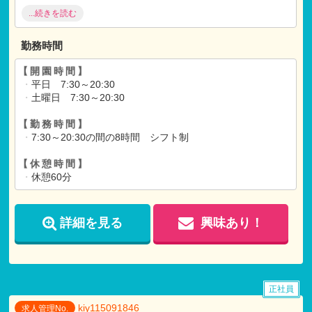
昇給 年1回
...続きを読む
研修あり
＊社員懇親会
・
旅行あり
勤務時間
【各種手当】
通勤手当全額支給
【開園時間】
・
平日 7:30～20:30
【試用期間】
・
土曜日 7:30～20:30
試用期間 有 6ヶ月間
仕事内容
・
月給共に、正規雇用と同条件
【勤務時間】
・
7:30～20:30の間の8時間 シフト制
【休憩時間】
・
休憩60分
詳細を見る
興味あり！
正社員
kiy115091846
求人管理No.