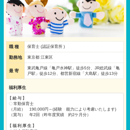
職 種
保育士 (認証保育所 )
勤務地
東京都 江東区
東武亀戸線「亀戸水神駅」徒歩5分、JR総武線「亀
最 寄
戸駅」徒歩12分、都営新宿線「大島駅」徒歩13分
福利厚生
【給与】
常勤保育士
（月給） 190,000円～(経験
・
能力により考慮いたします)
（賞与） 年2回（昨年度実績 約2ケ月分）
【福利厚生】