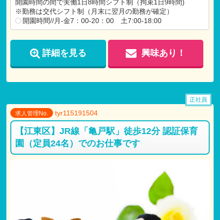
開園時間の間で実働1日8時間シフト制（拘束1日9時間)
【各種手当】
※勤務は交代シフト制（月末に翌月の勤務が確定）
通勤手当（月額：100,000円まで）（6カ月単位支給）
開園時間//月-金7：00-20：00 土7:00-18:00
役職手当
残業手当
詳細を見る
興味あり！
正社員
tyr115191504
求人管理No.
【江東区】JR線「亀戸駅」徒歩12分 認証保育
園（定員24名）でのお仕事です