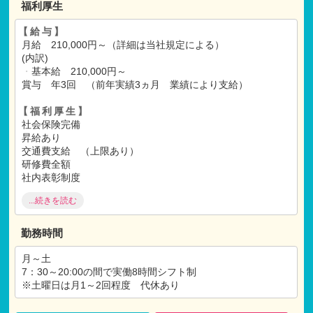
福利厚生
【給与】
月給 210,000円～（詳細は当社規定による）
(内訳)
・
基本給 210,000円～
賞与 年3回 （前年実績3ヵ月 業績により支給）
【福利厚生】
社会保険完備
昇給あり
交通費支給 （上限あり）
研修費全額
社内表彰制度
家族手当
...続きを読む
退職金制度
福利厚生施設利用制度
勤務時間
※試用期間：有
月～土
試用期間:3ヶ月
7：30～20:00の間で実働8時間シフト制
仕事内容：本採用時と変わらず
※土曜日は月1～2回程度 代休あり
月給：月給の95％を支給