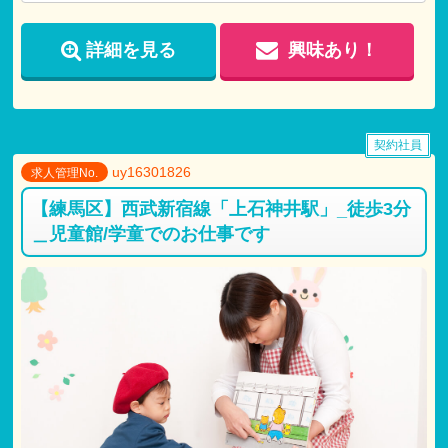
詳細を見る
興味あり！
契約社員
uy16301826
求人管理No.
【練馬区】西武新宿線「上石神井駅」_徒歩3分
＿児童館/学童でのお仕事です