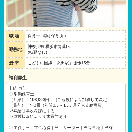
職 種
保育士 (認可保育所 )
神奈川県 横浜市青葉区
勤務地
(転勤なし)
最 寄
こどもの国線「恩田駅」徒歩15分
福利厚生
【給与】
常勤保育士
（月給） 196,000円～（ご経験により加算して決定）
（賞与） 年3回（年間3.5～4.5ケ月分※支給実績）
※昇給は年次考課による
※運営状況により期末賞与あり
主任手当、主任心得手当、リーダー手当等各種手当有