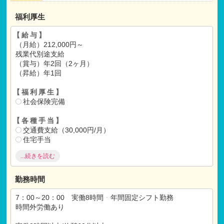
福利厚生
【給与】
（月給）212,000円～
残業代別途支給
（賞与）年2回（2ヶ月）
（昇給）年1回
【福利厚生】
社会保険完備
【各種手当】
交通費支給（30,000円/月）
住宅手当
制服貸与
...続きを読む
単身者用社宅あり（月額自己負担 20,000円）
退職金制度
勤務時間
※試用期間：有
試用期間：6ヶ月間
7：00～20：00 実働8時間
・
年間固定シフト勤務
仕事内容：本採用と変わらず
時間外労働あり
月給：本採用と変わらず