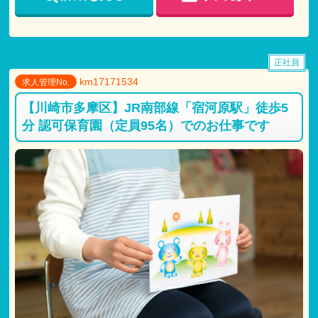
正社員
km17171534
求人管理No.
【川崎市多摩区】JR南部線「宿河原駅」徒歩5
分 認可保育園（定員95名）でのお仕事です