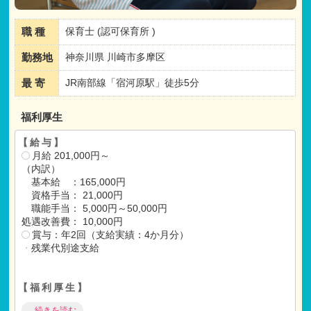
職 種
保育士 (認可保育所 )
勤務地
神奈川県 川崎市多摩区
最 寄
JR南部線「宿河原駅」徒歩5分
福利厚生
【給与】
月給 201,000円～
（内訳）
基本給 ：165,000円
資格手当： 21,000円
職能手当： 5,000円～50,000円
処遇改善費： 10,000円
賞与：年2回（支給実績：4か月分）
・
残業代別途支給
【福利厚生】
社会保険完備（健康
・
厚生
・
労災
・
雇用）
...続きを読む