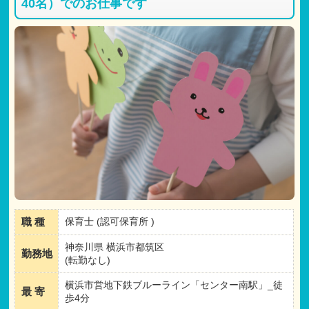
40名）でのお仕事です
職 種
保育士 (認可保育所 )
神奈川県 横浜市都筑区
勤務地
(転勤なし)
横浜市営地下鉄ブルーライン「センター南駅」_徒
最 寄
歩4分