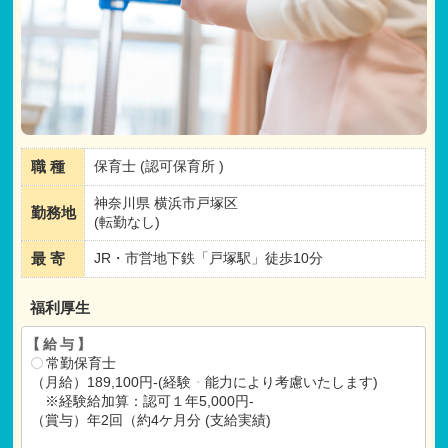
職 種
保育士 (認可保育所 )
神奈川県 横浜市戸塚区
勤務地
(転勤なし)
最 寄
JR・市営地下鉄「戸塚駅」徒歩10分
福利厚生
【給与】
常勤保育士
（月給）189,100円-(経験
・
能力により考慮いたします)
※経験給加算：認可１年5,000円-
（賞与）年2回（約4ケ月分 (支給実績)