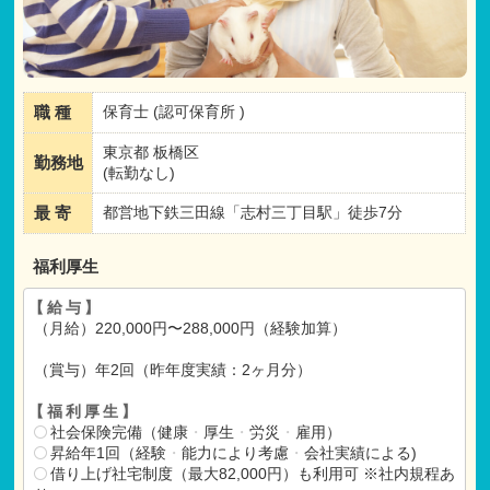
職 種
保育士 (認可保育所 )
東京都 板橋区
勤務地
(転勤なし)
最 寄
都営地下鉄三田線「志村三丁目駅」徒歩7分
福利厚生
【給与】
（月給）220,000円〜288,000円（経験加算）
（賞与）年2回（昨年度実績：2ヶ月分）
【福利厚生】
社会保険完備（健康
・
厚生
・
労災
・
雇用）
昇給年1回（経験
・
能力により考慮
・
会社実績による)
借り上げ社宅制度（最大82,000円）も利用可 ※社内規程あ