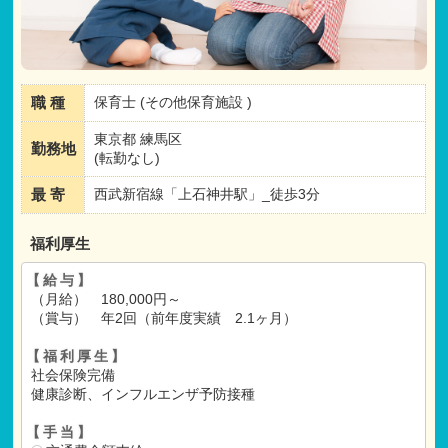
職 種
保育士 (その他保育施設 )
東京都 練馬区
勤務地
(転勤なし)
最 寄
西武新宿線「上石神井駅」_徒歩3分
福利厚生
【給与】
（月給） 180,000円～
（賞与） 年2回（前年度実績 2.1ヶ月）
【福利厚生】
社会保険完備
健康診断、インフルエンザ予防接種
【手当】