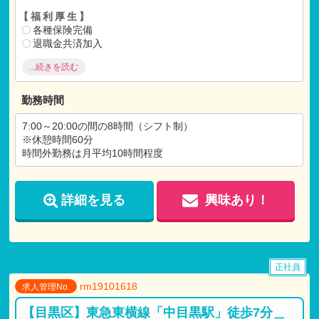
【福利厚生】
各種保険完備
退職金共済加入
インフルエンザ予防接種（年1回）
...続きを読む
健康診断（年1回）
リゾート施設の利用
交通費支給（上限30,000円/月）
勤務時間
7:00～20:00の間の8時間（シフト制）
※休憩時間60分
時間外勤務は月平均10時間程度
詳細を見る
興味あり！
正社員
rm19101618
求人管理No.
【目黒区】東急東横線「中目黒駅」徒歩7分＿