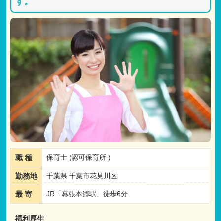
す。
職 種
保育士 (認可保育所 )
勤務地
千葉県 千葉市花見川区
最 寄
JR「幕張本郷駅」徒歩6分
福利厚生