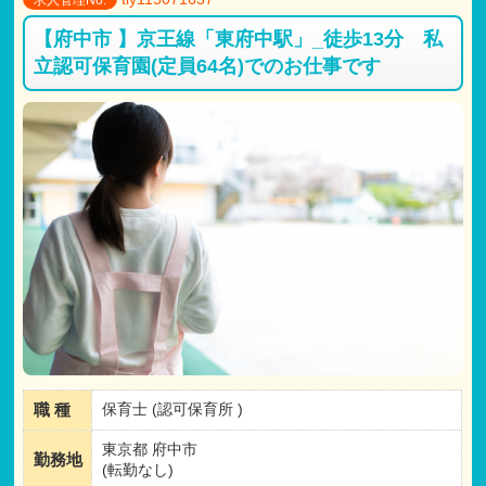
【府中市 】京王線「東府中駅」_徒歩13分 私
立認可保育園(定員64名)でのお仕事です
職 種
保育士 (認可保育所 )
東京都 府中市
勤務地
(転勤なし)