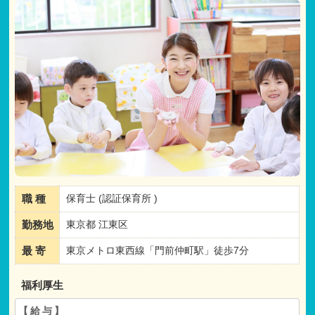
職 種
保育士 (認証保育所 )
勤務地
東京都 江東区
最 寄
東京メトロ東西線「門前仲町駅」徒歩7分
福利厚生
【給与】