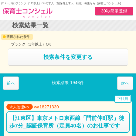
(2ページ目)ブランク（1年以上）OKの求人一覧|保育士求人・転職・募集なら【保育士コンシェル】
30秒簡単登録
検索結果一覧
選択された条件
ブランク（1年以上）OK
検索条件を変更する
検索結果:1946件
前へ
次へ
正社員
wa18271330
求人管理No.
【江東区】東京メトロ東西線「門前仲町駅」徒
歩7分_認証保育所（定員40名）のお仕事です