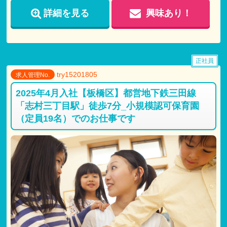
詳細を見る
興味あり！
正社員
try15201805
求人管理No.
2025年4月入社【板橋区】都営地下鉄三田線
「志村三丁目駅」徒歩7分_小規模認可保育園
（定員19名）でのお仕事です