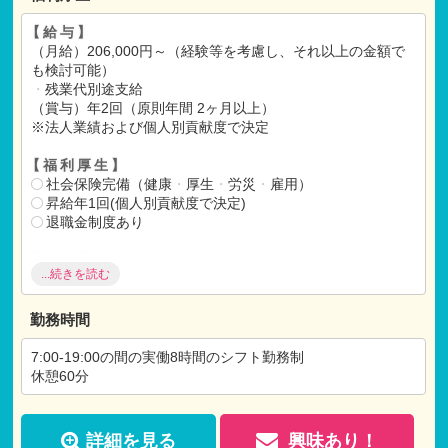
【給与】
（月給）206,000円～（経験等を考慮し、それ以上の金額で
も検討可能）
・
残業代別途支給
（賞与）年2回（原則年間 2ヶ月以上）
※法人業績および個人別貢献度で決定
【福利厚生】
社会保険完備（健康
・
厚生
・
労災
・
雇用）
昇給年1回(個人別貢献度で決定)
退職金制度あり
【各種手当】
...続きを読む
通勤手当（月額：20,000円まで）
※試用期間：有
勤務時間
試用期間3ヶ月間
仕事内容：本採用と変わらず
7:00-19:00の間の実働8時間のシフト勤務制
月給：本採用と変わらず
休憩60分
詳細を見る
興味あり！