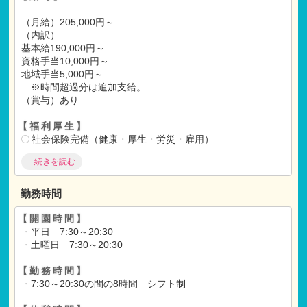
（月給）205,000円～
（内訳）
基本給190,000円～
資格手当10,000円～
地域手当5,000円～
※時間超過分は追加支給。
（賞与）あり
【福利厚生】
社会保険完備（健康
・
厚生
・
労災
・
雇用）
昇給 年1回
...続きを読む
研修あり
＊社員懇親会
・
旅行あり
勤務時間
【各種手当】
通勤手当全額支給
【開園時間】
・
平日 7:30～20:30
【試用期間】
・
土曜日 7:30～20:30
試用期間 有 6ヶ月間
仕事内容
・
月給共に、正規雇用と同条件
【勤務時間】
・
7:30～20:30の間の8時間 シフト制