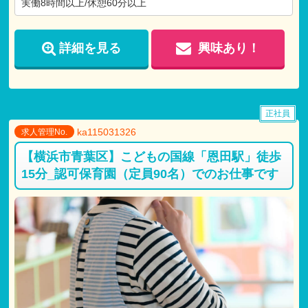
実働8時間以上/休憩60分以上
詳細を見る
興味あり！
正社員
ka115031326
求人管理No.
【横浜市青葉区】こどもの国線「恩田駅」徒歩
15分_認可保育園（定員90名）でのお仕事です