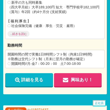
新卒の方も同時募集
（四大卒月給）大卒189,100円 短大
・
専門学校卒182,100円
（賞与）年2回（約4ケ月分 (支給実績)
【福利厚生】
社会保険完備（健康
・
厚生
・
労災
・
雇用）
昇給：年1回（4月）(経験
・
能力により考慮
・
会社実績によ
...続きを読む
る)
育児
・
介護休暇制度、育児時短勤務制度あり
同法人内の実施プログラム参加の際の職員割引、家族割引
勤務時間
あり
開園時間の間で実働1日8時間シフト制（拘束1日9時間)
【各種手当】
※勤務は交代シフト制（月末に翌月の勤務が確定）
通勤手当（月額：100,000円まで）（6カ月単位支給）
開園時間//月-金7：00-20：00 土7:00-18:00
役職手当
残業手当
詳細を見る
興味あり！
正社員
tiy115071637
求人管理No.