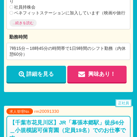
り
社員持株会
ベネフィットステーションに加入しています（映画や旅行
などのサポート）
...続きを読む
ファストドクターの利用
インフルエンザ予防接種全額支給
退職金制度あり
勤務時間
【各種手当】
7時15分～18時45分の時間帯で1日9時間のシフト勤務（内休
交通費支給（月額20,000円まで）
憩60分）
【試用期間】
試用期間 有 3ヶ月間
詳細を見る
興味あり！
仕事内容：本採用時と変わらず
月給：本採用時と変わらず
正社員
rm20091330
求人管理No.
【千葉市花見川区】JR「幕張本郷駅」徒歩6分
＿小規模認可保育園（定員19名）でのお仕事で