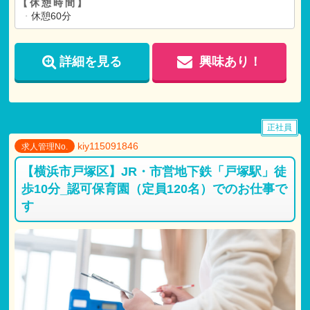
【休憩時間】
・
休憩60分
詳細を見る
興味あり！
正社員
kiy115091846
求人管理No.
【横浜市戸塚区】JR・市営地下鉄「戸塚駅」徒
歩10分_認可保育園（定員120名）でのお仕事で
す