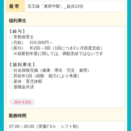
最 寄
京王線「東府中駅」_徒歩13分
福利厚生
【給与】
常勤保育士
（月給） 210,000円～
（賞与） 年2回～3回（1回につき2ヶ月程度支給）
※就業初年度に関しては、満額支給ではないです
【福利厚生】
社会保険完備（健康
・
厚生
・
労災
・
雇用）
昇給年1回（経験
・
能力により考慮）
産休
・
育児休暇
退職金共済
【各種手当】
...続きを読む
通勤手当（15,000円/月）
※3か月間は8.000円
皆勤手当
勤務時間
07:00～20:00（実働7.5ｈ
・
シフト制）