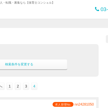
士求人・転職・募集なら【保育士コンシェル】
03-
検索条件を変更する
へ
1
2
3
4
nn24281050
求人管理No.