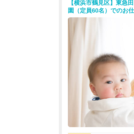
【横浜市鶴見区】東急田
※試用期間：有
試用期間：3ヶ月後の月末ま
園（定員60名）でのお
仕事内容：本採用と変わらず
月給：本採用と変わらず