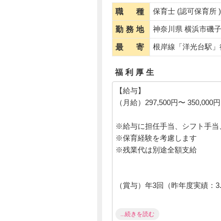
保育士 (認可保育所 )
職 種
神奈川県 横浜市磯
勤務地
根岸線「洋光台駅」
最 寄
福利厚生
【給与】
（月給）297,500円〜 350,000円
※給与に担任手当、シフト手当
※保育経験を考慮します
※残業代は別途全額支給
（賞与）年3回（昨年度実績：3.
...続きを読む
【福利厚生】