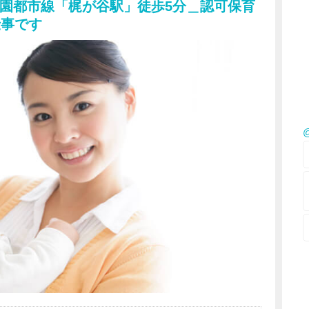
園都市線「梶が谷駅」徒歩5分＿認可保育
で
仕事です