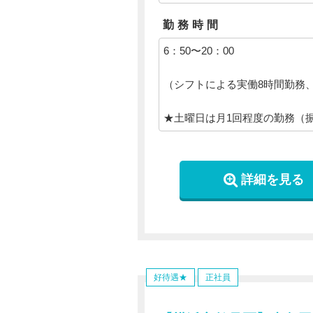
・
社会保険完備
勤務時間
・
昇給年1回
・
退職金制度（確定拠出年金）
6：50〜20：00
・
自己啓発支援制度あり
・
借り上げ社宅（社内規定あり
（シフトによる実働8時間勤務、
・
永年勤続表彰制度
・
エプロン貸与
★土曜日は月1回程度の勤務（
・
各種割引が使える優待あり(福
・
インフルエンザ予防接種補助
・
研修制度あり（40講座以上）
詳細を見る
【その他手当】
・
担任手当
・
シフト手当
・
処遇改善手当
・
交通費支給（上限50,000
好待遇★
正社員
・
住宅手当