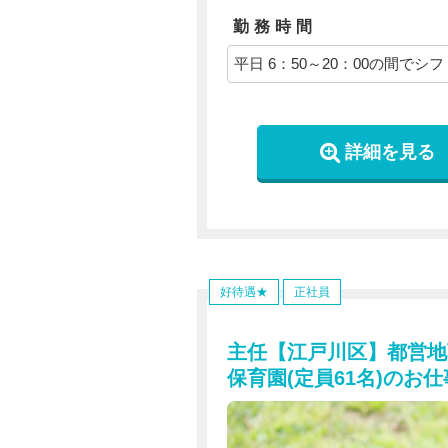
社会保険完備（健康
・
厚生
・
労
勤務時間
昇給あり
通勤手当（社内規定あり）
平日 6：50～20：00の間でシ
自己啓発支援制度
スポーツクラブ、レジャー施設
退職金制度（確定拠出年金）
詳細を見る
永年勤続者表彰制度
ユニフォーム貸与
インフルエンザ予防接種補助
住宅手当（社内規定あり）
借り上げ社宅制度（自己負担2,50
好待遇★
正社員
※試用期間：有
主任【江戸川区】都営地
試用期間：3ヶ月後の月末ま
仕事内容：本採用と変わらず
保育園(定員61名)のお
月給：本採用と変わらず