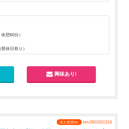
）
休憩60分）
振替休日有り）
利厚生サービス)
興味あり!
円/月、社宅利用者は別途社内規定あり）
bm2603261316
求人管理No.