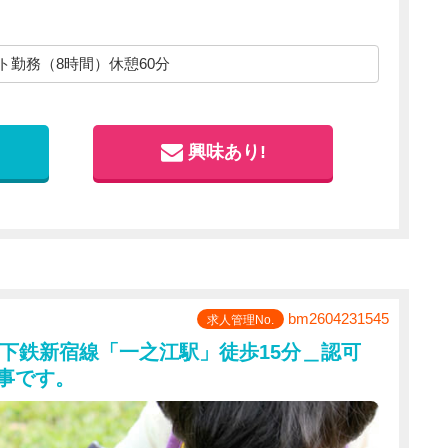
災
・
雇用）
フト勤務（8時間）休憩60分
、ホテル、映画館等優待あり
興味あり!
0円～15,000円※社内規定あり）
bm2604231545
求人管理No.
下鉄新宿線「一之江駅」徒歩15分＿認可
で
仕事です。