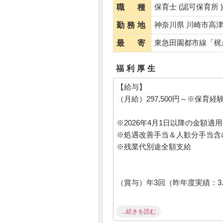
保育士 (認可保育所 )
職 種
神奈川県 川崎市高
勤務地
東急田園都市線「梶
最 寄
福利厚生
【給与】
（月給）297,500円～※保育経
※2026年4月1日以降の金額適用
※処遇改善手当＆人歓分手当含
※残業代別途全額支給
（賞与）年3回（昨年度実績：3
...続きを読む
【福利厚生】