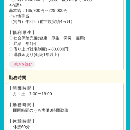
<内訳>
基本給：165,900円～229,000円
その他手当
（賞与）年2回（前年度実績4ヵ月）
【福利厚生】
社会保険完備(健康
・
厚生
・
労災
・
雇用)
昇給 年1回
借り上げ社宅制度(～80,000円)
退職金あり(勤続1年以上)
バイク
・
自転車通勤OK
...続きを読む
マイカー通勤応相談
【各種手当】
勤務時間
通勤手当(上限20,000円迄)
【開園時間】
・
月～土 7:00ー19:00
【試用期間】
試用期間 有 3ヶ月間
【勤務時間】
仕事内容
・
月給共に、正規雇用と同条件
・
開園時間のうち実働8時間勤務
【休憩時間】
・
休憩60分