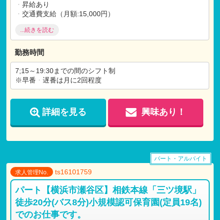
・
昇給あり
・
交通費支給（月額:15,000円）
・
マイカー通勤可能（駐車場無料）
...続きを読む
・
退職金制度（勤続1年以上）
勤務時間
7;15～19:30までの間のシフト制
※早番
・
遅番は月に2回程度
詳細を見る
興味あり！
パート・アルバイト
ts16101759
求人管理No.
パート【横浜市瀬谷区】相鉄本線「三ツ境駅」
徒歩20分(バス8分)小規模認可保育園(定員19名)
でのお仕事です。