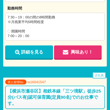
【各種手当】
勤務時間
通勤手当（35,000円まで）
住宅手当（30,000円まで）
7:30～19：00の間の8時間勤務
退職金制度（勤続3年以上）
※月残業平均5時間程度
開園時間
7:00～20：00
詳細を見る
興味あり！
正社員
ts16041547
求人管理No.
【横浜市瀬谷区】相鉄本線「三ツ境駅」徒歩25
分(バス有)認可保育園(定員90名)でのお仕事で
す。