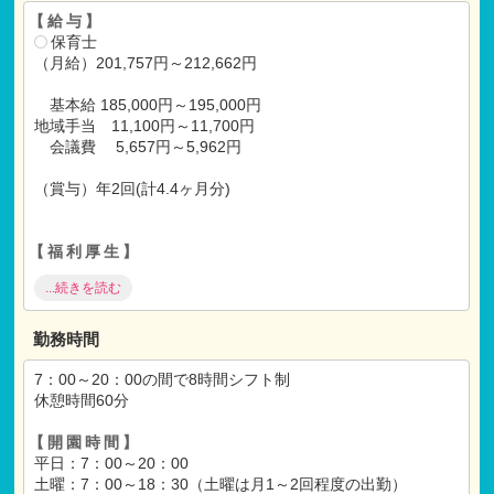
【給与】
保育士
（月給）201,757円～212,662円
基本給 185,000円～195,000円
地域手当 11,100円～11,700円
会議費 5,657円～5,962円
（賞与）年2回(計4.4ヶ月分)
【福利厚生】
社会保険完備
...続きを読む
昇給
交通費支給(30,000円/月 ※マイカー通勤可)
退職金制度有(勤続一年以上)
勤務時間
借り上げ社宅制度（上限82,000円/月）
住宅手当（20,000円/月）※法人が必要と認めた場合のみ
7：00～20：00の間で8時間シフト制
資格取得補助（年最大15,000円まで）
休憩時間60分
【開園時間】
平日：7：00～20：00
土曜：7：00～18：30（土曜は月1～2回程度の出勤）