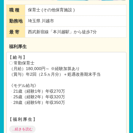
職 種
保育士 (その他保育施設 )
勤務地
埼玉県 川越市
最 寄
西武新宿線「本川越駅」から徒歩7分
福利厚生
【給与】
常勤保育士
（月給）180,000円～ ※経験加算あり
（賞与）年2回（2.5ヵ月分）＋処遇改善期末手当
《モデル給与》
・
21歳（経験1年）年収270万
・
25歳（経験2年）年収320万
・
28歳（経験5年）年収350万
【福利厚生】
社会保険完備（健康
・
厚生
・
労災
・
雇用）
...続きを読む
昇給年1回（経験
・
能力により考慮）