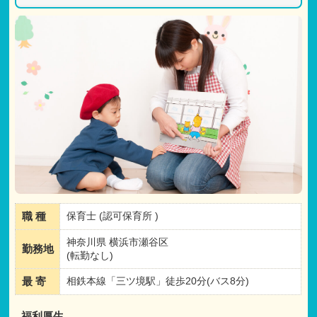
職 種
保育士 (認可保育所 )
神奈川県 横浜市瀬谷区
勤務地
(転勤なし)
最 寄
相鉄本線「三ツ境駅」徒歩20分(バス8分)
福利厚生