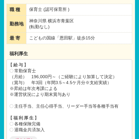
職 種
保育士 (認可保育所 )
神奈川県 横浜市青葉区
勤務地
(転勤なし)
最 寄
こどもの国線「恩田駅」徒歩15分
福利厚生
【給与】
常勤保育士
（月給） 196,000円～（ご経験により加算して決定）
（賞与） 年3回（年間3.5～4.5ケ月分※支給実績）
※昇給は年次考課による
※運営状況により期末賞与あり
主任手当、主任心得手当、リーダー手当等各種手当有
【福利厚生】
各種保険完備
退職金共済加入
インフルエンザ予防接種（年1回）