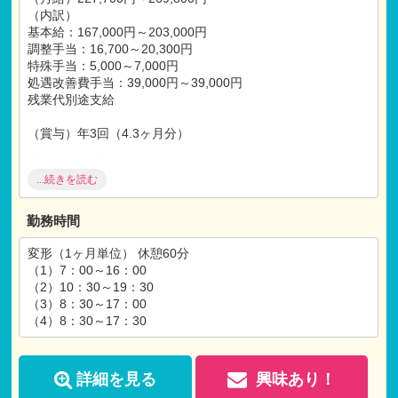
（内訳）
基本給：167,000円～203,000円
調整手当：16,700～20,300円
特殊手当：5,000～7,000円
処遇改善費手当：39,000円～39,000円
残業代別途支給
（賞与）年3回（4.3ヶ月分）
【福利厚生】
...続きを読む
社会保険完備（健康
・
厚生
・
労災
・
雇用）
昇給年1回
退職金制度あり（勤続1年以上）
勤務時間
交通費支給（上限30,000円）
退職金制度あり（勤続1年以上）
変形（1ヶ月単位） 休憩60分
育児休業取得実績あり
（1）7：00～16：00
住宅手当（10,000円～20,000円）
（2）10：30～19：30
扶養手当（3,000円～）
（3）8：30～17：00
バイク
・
自転車通勤OK！（車通勤応相談）
（4）8：30～17：30
※試用期間：有
試用期間：3ヶ月
詳細を見る
興味あり！
仕事内容：本採用と変わらず