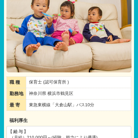
職 種
保育士 (認可保育所 )
勤務地
神奈川県 横浜市鶴見区
最 寄
東急東横線「大倉山駅」バス10分
福利厚生
【給与】
（月給）210,000円～(経験
・
能力により優遇)