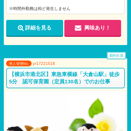
※時間外勤務は殆ど発生しません
詳細を見る
興味あり！
契約社員
yr17221518
求人管理No.
【横浜市港北区】東急東横線「大倉山駅」徒歩
5分 認可保育園（定員130名）でのお仕事