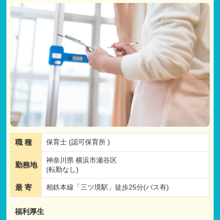
職 種
保育士 (認可保育所 )
神奈川県 横浜市瀬谷区
勤務地
(転勤なし)
最 寄
相鉄本線「三ツ境駅」徒歩25分(バス有)
福利厚生