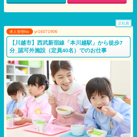
正社員
yr16071906
求人管理No.
【川越市】西武新宿線「本川越駅」から徒歩7
分_認可外施設（定員40名）でのお仕事