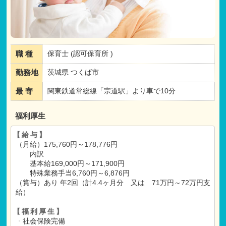
職 種
保育士 (認可保育所 )
勤務地
茨城県 つくば市
最 寄
関東鉄道常総線「宗道駅」より車で10分
福利厚生
【給与】
（月給）175,760円～178,776円
内訳
基本給169,000円～171,900円
特殊業務手当6,760円～6,876円
（賞与）あり 年2回（計4.4ヶ月分 又は 71万円～72万円支
給）
【福利厚生】
・
社会保険完備