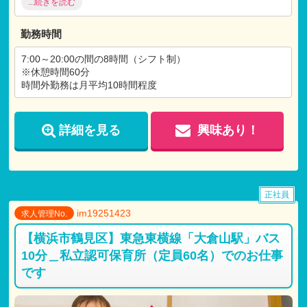
...続きを読む
健康診断（年1回）
リゾート施設の利用
交通費支給（上限30,000円/月）
勤務時間
7:00～20:00の間の8時間（シフト制）
※休憩時間60分
時間外勤務は月平均10時間程度
詳細を見る
興味あり！
正社員
im19251423
求人管理No.
【横浜市鶴見区】東急東横線「大倉山駅」バス
10分＿私立認可保育所（定員60名）でのお仕事
です