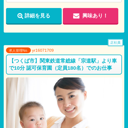
詳細を見る
興味あり！
正社員
yr16071709
求人管理No.
【つくば市】関東鉄道常総線「宗道駅」より車
で10分 認可保育園（定員180名）でのお仕事