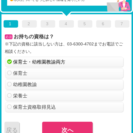
1
2
3
4
5
6
7
お持ちの資格は？
必須
※下記の資格に該当しない方は、03-6300-4702までお電話でご
相談ください。
保育士・幼稚園教諭両方
保育士
幼稚園教諭
栄養士
保育士資格取得見込
戻る
次へ