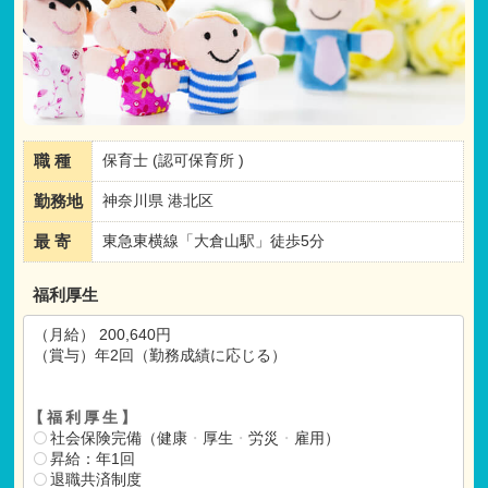
職 種
保育士 (認可保育所 )
勤務地
神奈川県 港北区
最 寄
東急東横線「大倉山駅」徒歩5分
福利厚生
（月給） 200,640円
（賞与）年2回（勤務成績に応じる）
【福利厚生】
社会保険完備（健康
・
厚生
・
労災
・
雇用）
昇給：年1回
退職共済制度