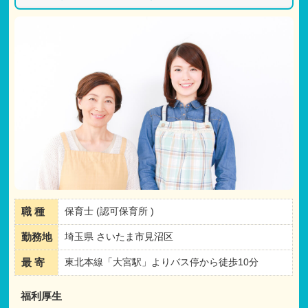
職 種
保育士 (認可保育所 )
勤務地
埼玉県 さいたま市見沼区
最 寄
東北本線「大宮駅」よりバス停から徒歩10分
福利厚生