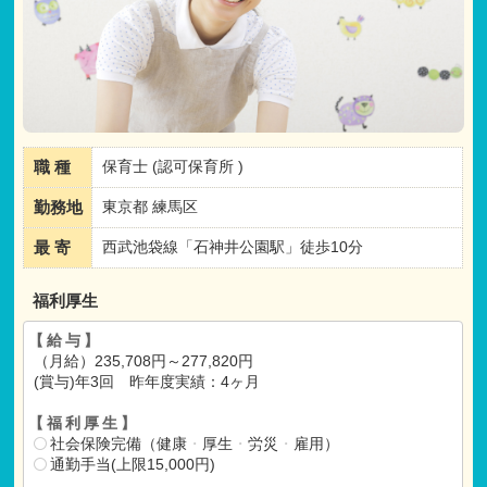
職 種
保育士 (認可保育所 )
勤務地
東京都 練馬区
最 寄
西武池袋線「石神井公園駅」徒歩10分
福利厚生
【給与】
（月給）235,708円～277,820円
(賞与)年3回 昨年度実績：4ヶ月
【福利厚生】
社会保険完備（健康
・
厚生
・
労災
・
雇用）
通勤手当(上限15,000円)