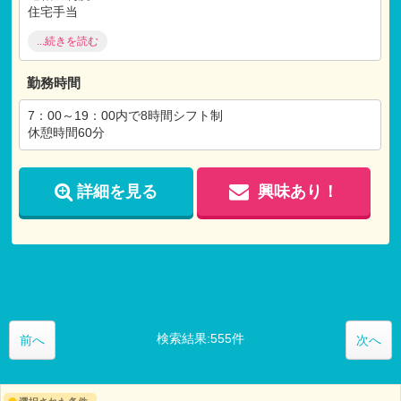
住宅手当
昇給 年1回
...続きを読む
交通費実費支給
勤務時間
7：00～19：00内で8時間シフト制
休憩時間60分
詳細を見る
興味あり！
検索結果:555件
前へ
次へ