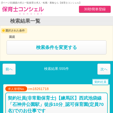
(5ページ目)園庭の求人一覧|保育士求人・転職・募集なら【保育士コンシェル】
30秒簡単登録
検索結果一覧
選択された条件
園庭
検索条件を変更する
検索結果:555件
前へ
次へ
契約社員
rm18261718
求人管理No.
契約社員(非常勤保育士)【練馬区】西武池袋線
「石神井公園駅」徒歩10分_認可保育園(定員70
名)でのお仕事です