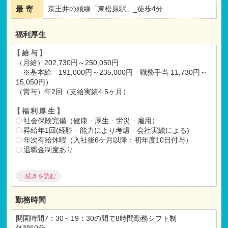
最 寄
京王井の頭線「東松原駅」_徒歩4分
福利厚生
【給与】
（月給）202,730円～250,050円
※基本給 191,000円～235,000円 職務手当 11,730円～
15,050円）
（賞与）年2回（支給実績4.5ヶ月）
【福利厚生】
社会保険完備（健康
・
厚生
・
労災
・
雇用）
昇給年1回(経験
・
能力により考慮
・
会社実績による)
年次有給休暇（入社後6ケ月以降：初年度10日付与）
退職金制度あり
【各種手当】
...続きを読む
通勤手当（実費支給 上限20,000円）
住宅手当（通常の手当の他、借り上げ社宅制度も有）
扶養手当
勤務時間
開園時間7：30～19：30の間で8時間勤務シフト制
休憩60分