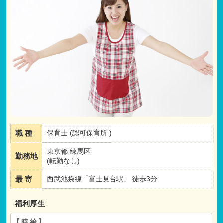
職 種
保育士 (認可保育所 )
東京都 練馬区
勤務地
(転勤なし)
最 寄
西武池袋線「富士見台駅」 徒歩3分
福利厚生
【時給】