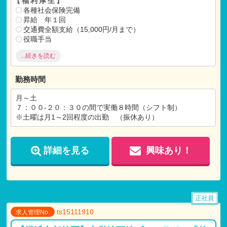
【福利厚生】
各種社会保険完備
昇給 年１回
交通費全額支給（15,000円/月まで）
役職手当
住宅手当
...続きを読む
借上げ社宅制度（上限82,000円/月）
勤務時間
月～土
７：００-２０：３０の間で実働８時間（シフト制）
※土曜は月1～2回程度の出勤 （振休あり）
詳細を見る
興味あり！
正社員
ts15111910
求人管理No.