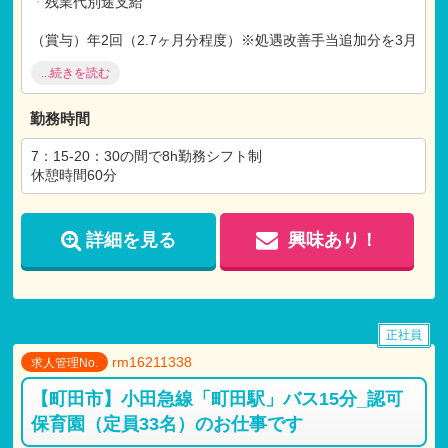
・
残業代別途支給
（賞与）年2回（2.7ヶ月分程度）※処遇改善手当追加分を3月
に別途支給
...続きを読む
【福利厚生】
勤務時間
社会保険完備
昇給 年1回
7：15-20：30の間で8h勤務シフト制
交通費支給
休憩時間60分
借り上げ社宅制度利用可
詳細を見る
興味あり！
※試用期間：有
試用期間:3ヶ月
仕事内容：本採用時と変わらず
月給：本採用時と変わらず
正社員
rm16211338
求人管理No.
【町田市】小田急線「町田駅」バス15分_認可
保育園（定員33名）のお仕事です