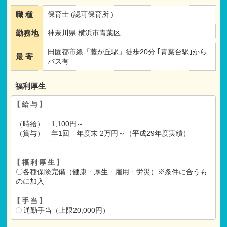
職 種
保育士 (認可保育所 )
勤務地
神奈川県 横浜市青葉区
田園都市線「藤が丘駅」徒歩20分 ｢青葉台駅｣から
最 寄
バス有
福利厚生
【給与】
（時給） 1,100円～
（賞与） 年1回 年度末 2万円～（平成29年度実績）
【福利厚生】
〇各種保険完備（健康
・
厚生
・
雇用
・
労災）※条件に合うも
のに加入
【手当】
通勤手当（上限20,000円）