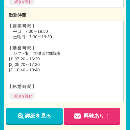
...続きを読む
あり）
退職金あり（勤続3年以上の正社員）
医療費補助制度あり
勤務時間
寮あり（単身者用)
【開園時間】
【各種手当】
・
平日 7:30ー19:30
通勤手当(全額支給)
・
土曜日 7:30ー19:30
【試用期間】
【勤務時間】
試用期間 有 3ヶ月間
・
シフト制 実働8時間勤務
仕事内容
・
月給共に、正規雇用と同条件
[1] 07:20～16:20
[2] 08:20～17:20
[3] 10:40～19:40
【休憩時間】
・
休憩60分
...続きを読む
【時間外労働】
・
時間外労働あり（月平均10時間）
詳細を見る
興味あり！