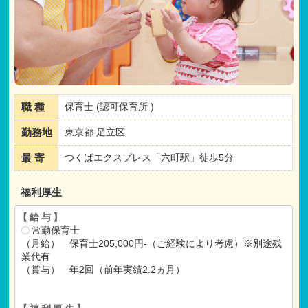
職 種
保育士 (認可保育所 )
勤務地
東京都 足立区
最 寄
つくばエクスプレス「六町駅」徒歩5分
福利厚生
【給与】
常勤保育士
（月給） 保育士205,000円-（ご経験により考慮）※別途残
業代有
（賞与） 年2回（前年実績2.2ヵ月）