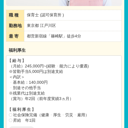
職 種
保育士 (認可保育所 )
勤務地
東京都 江戸川区
最 寄
都営新宿線「篠崎駅」徒歩4分
福利厚生
【給与】
（月給）245,000円~(経験
・
能力により優遇)
※皆勤手当5,000円は別途支給
＜内訳＞
・
基本給：140,000円
・
別途その他手当
※残業代は別途支給
（賞与）年2回（前年度実績3ヵ月）
【福利厚生】
社会保険完備（健康
・
厚生
・
労災
・
雇用）
昇給 年1回
保育従事職員宿舎借り上げ支援事業補助金対象（別途条件