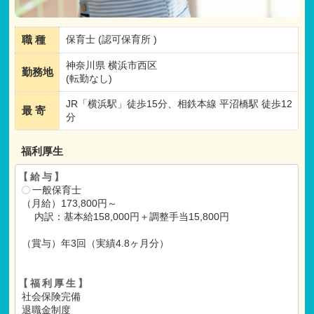
職 種
保育士 (認可保育所 )
神奈川県 横浜市西区
勤務地
(転勤なし)
JR「横浜駅」徒歩15分、相鉄本線 平沼橋駅 徒歩12
最 寄
分
福利厚生
【給与】
一般保育士
（月給）173,800円～
内訳：基本給158,000円＋調整手当15,800円
（賞与）年3回（実績4.8ヶ月分）
【福利厚生】
社会保険完備
退職金制度