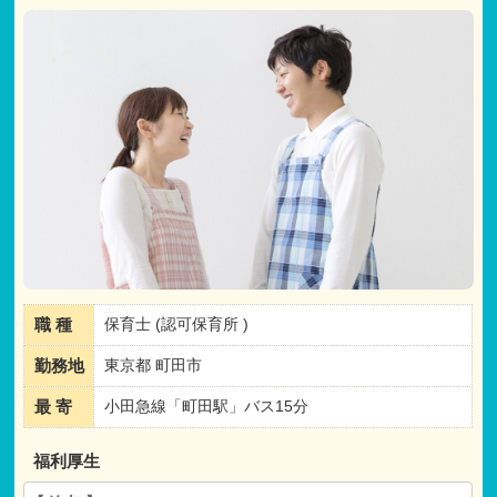
職 種
保育士 (認可保育所 )
勤務地
東京都 町田市
最 寄
小田急線「町田駅」バス15分
福利厚生