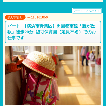
パート・アルバイト
kyr115161856
求人管理No.
パート_【横浜市青葉区】田園都市線「藤が丘
駅」徒歩20分_認可保育園（定員75名）でのお
仕事です