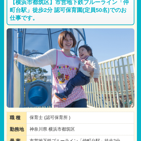
【横浜市都筑区】市営地下鉄ブルーライン「仲
町台駅」徒歩2分 認可保育園(定員50名)でのお
仕事です。
職 種
保育士 (認可保育所 )
勤務地
神奈川県 横浜市都筑区
最 寄
市営地下鉄ブルーライン「仲町台駅」徒歩2分