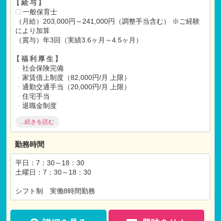
【給与】
一般保育士
（月給）203,000円～241,000円（調整手当含む） ※ご経験
により加算
（賞与）年3回（実績3.6ヶ月～4.5ヶ月）
【福利厚生】
・
社会保険完備
・
家賃借上制度（82,000円/月 上限）
・
通勤交通手当（20,000円/月 上限）
・
住宅手当
・
退職金制度
・
私学共済事業団
...続きを読む
・
職員食（380円/食）
【手当】
勤務時間
・
処遇改善手当（処遇改善
・
特別賞与の前年実績10万円以
上）
平日：7：30～18：30
・
東京都キャリアアップ手当
土曜日：7：30～18：30
※マイカー通勤可能（駐車場有）
シフト制 実働8時間勤務