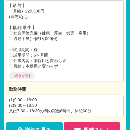
【給与】
（月給）229,600円
(賞与)なし
【福利厚生】
社会保険完備（健康
・
厚生
・
労災
・
雇用）
通勤手当(上限15,000円)
※試用期間：有
試用期間：6ヶ月間
仕事内容：本採用と変わらず
月給：本採用と変わらず
...続きを読む
雇用の定めあり～平成32年3月31日まで
契約更新の可能性あり(原則更新)
勤務時間
勤務開始前に1日～2日の研修あり
(1)9:00～18:00
(2)9:30～18:30
又は7:30～18:30の間の実働8時間、休憩60分