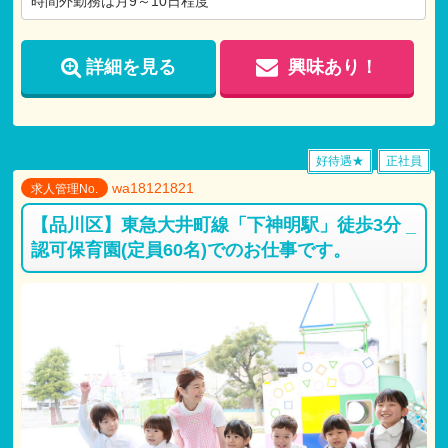
時間外勤務は月9～10日程度
住宅手当(10,000円)
扶養手当(5,000円)
詳細を見る
興味あり！
好待遇★
正社員
wa18121821
求人管理No.
【品川区】東急大井町線「下神明駅」徒歩3分 _
認可保育園(定員60名)でのお仕事です。