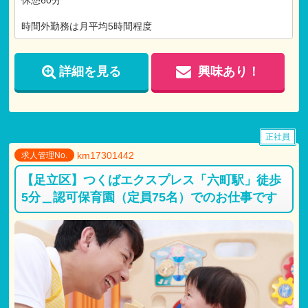
時間外勤務は月平均5時間程度
詳細を見る
興味あり！
正社員
km17301442
求人管理No.
【足立区】つくばエクスプレス「六町駅」徒歩
5分＿認可保育園（定員75名）でのお仕事です