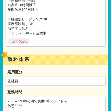
▼
勤務時間
・
曜日
残業月10時間以下
年間休日120日以上
▼
経験無し
・
ブランクOK
実務経験無しOK
新卒者大歓迎
ベテラン（40～）活躍中
ブランク（1年以上）OK
...続きを読む
▼
福利厚生充実
研修制度充実
土曜出勤振替休日
勤務体系
借り上げ社宅制度
▼
施設
・
保育にこだわる
雇用区分
乳児保育（0‐2歳）
正社員
勤務時間
7:30～19:00の間で実働8時間シフト制
休憩60分