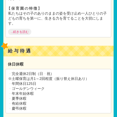
【保育園の特徴】
私たちはその子のありのままの姿を受け止め一人ひとりの子
どもの育ちを第一に、生きる力を育てることを大切にしま
す。
自らやりたいことを選択する力、必要なことを自ら取り組ん
...続きを読む
でいく力、困ったときに自ら助けを求める力、自分に対する
自信や、自分の思いや感情を素直に表現することなど、生き
ていくために必要な力が子ども同士の学び合いの中で生まれ
るように取り組んでいきます。
給与待遇
【保育士コンシェルからのメッセージ】
少人数の園児への保育にゆっくり携われ、気持ちにゆとりあ
休日休暇
る働き方ができます。法人統括園長のサポートはもちろん、
法人、他保育園のスタッフみんなでバックアップ体制があり
・
完全週休2日制（日
・
祝）
ます。
※土曜保育は月1～2回程度（振り替え休日あり）
・
年間休日125日
また、人柄重視の選考です。大きな保育園のように肩ひじ張
・
ゴールデンウィーク
らずにこどもの気持ちに任せたゆったりとした保育ができる
・
年末年始休暇
と思います。
・
夏季休暇
・
有給休暇
・
慶弔休暇
【ご選考】