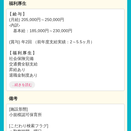
書類選考
福利厚生
↓
面接、施設内見学
【給与】
↓
(月給) 205,000円～250,000円
内定
‹内訳›
↓
基本給：185,000円～230,000円
ご入社
(賞与) 年2回 （前年度支給実績：2～5.5ヶ月）
【福利厚生】
社会保険完備
交通費全額支給
昇給あり
退職金制度あり
研修制度あり
...続きを読む
時短正社員制度あり
借り上げ社宅制度あり
給食あり
備考
【試用期間】
[施設形態]
試用期間 有 6ヶ月間
小規模認可保育所
仕事内容
・
月給共に、正規雇用と同条件
[こだわり検索フラグ]