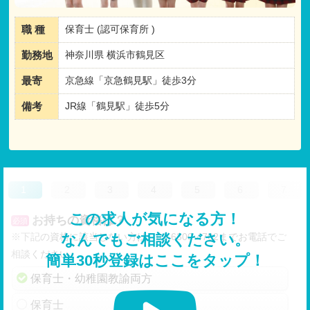
職 種
保育士 (認可保育所 )
勤務地
神奈川県 横浜市鶴見区
最寄
京急線「京急鶴見駅」徒歩3分
備考
JR線「鶴見駅」徒歩5分
1
2
3
4
5
6
7
この求人が気になる方！
お持ちの資格は？
必須
※下記の資格に該当しない方は、03-6300-4702までお電話でご
なんでもご相談ください。
相談ください。
簡単30秒登録はここをタップ！
保育士・幼稚園教諭両方
保育士