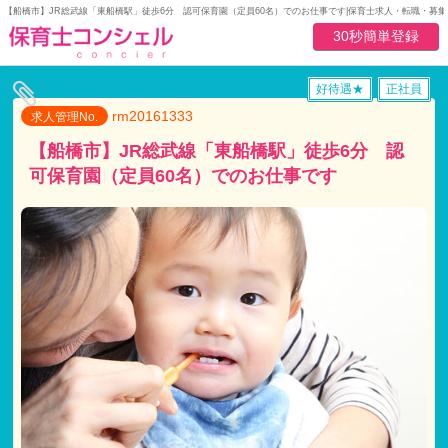
【船橋市】JR総武線「東船橋駅」徒歩6分 認可保育園（定員60名）でのお仕事です|保育士求人・転職・募
30秒簡単登録
好待遇★
正社員
rm20161333
求人管理No.
【船橋市】JR総武線「東船橋駅」徒歩6分 認
可保育園（定員60名）でのお仕事です