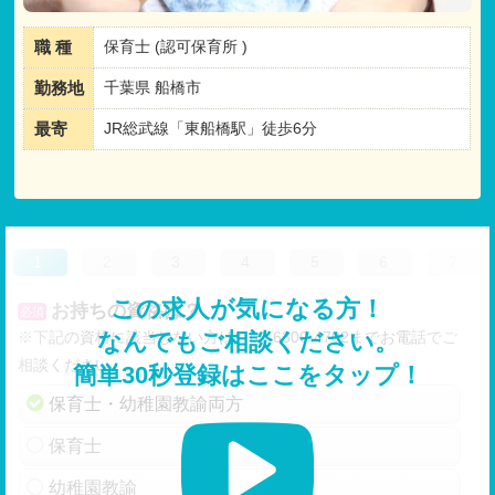
職 種
保育士 (認可保育所 )
勤務地
千葉県 船橋市
最寄
JR総武線「東船橋駅」徒歩6分
1
2
3
4
5
6
7
この求人が気になる方！
お持ちの資格は？
必須
※下記の資格に該当しない方は、03-6300-4702までお電話でご
なんでもご相談ください。
相談ください。
簡単30秒登録はここをタップ！
保育士・幼稚園教諭両方
保育士
幼稚園教諭