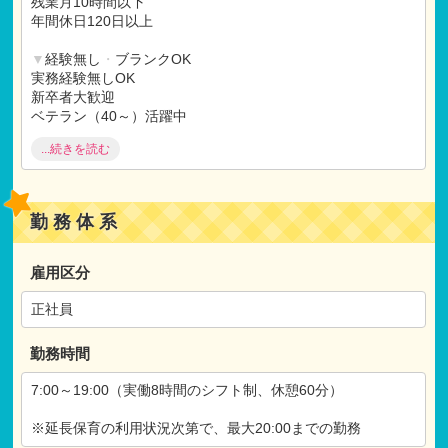
残業月10時間以下
イレ別、エアコン付き！）
年間休日120日以上
転居費用50,000円補助
▼
経験無し
・
ブランクOK
【手当】
実務経験無しOK
交通費全額支給
新卒者大歓迎
住宅手当※10,000円（一人暮らし対象）
ベテラン（40～）活躍中
シフト手当（3,000～7,000円/月 ）
ブランク（1年以上）OK
...続きを読む
月間15回以上早番、または遅番勤務をした方へ支給（15回必
須ではない為、変動あり）
▼
福利厚生充実
借り上げ社宅制度
※試用期間：有
産休
・
育休取得実績
勤務体系
試用期間:3ヶ月
上京サポート（引越手当）
仕事内容：本採用時と変わらず
住宅手当
月給：本採用時と変わらず
研修制度充実
雇用区分
土曜出勤振替休日
正社員
▼
施設
・
保育にこだわる
ユニフォーム
勤務時間
職員向け給食
7:00～19:00（実働8時間のシフト制、休憩60分）
※延長保育の利用状況次第で、最大20:00までの勤務