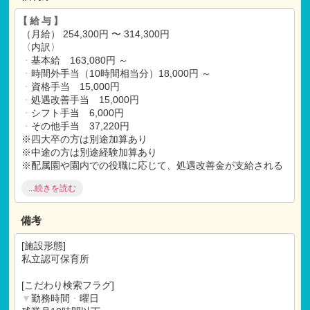
【研修制度】
・
園内研修
【給与】
・
保育技術研修
（月給） 254,300円 〜 314,300円
・
姉妹園交流研修
〈内訳〉
・
社外研修
・
基本給 163,080円 ～
など
・
時間外手当（10時間相当分）18,000円 ～
・
資格手当 15,000円
【ご選考】
・
処遇改善手当 15,000円
書類選考
・
シフト手当 6,000円
↓
・
その他手当 37,220円
面接
※四大卒の方は別途加算あり
↓
※中途の方は別途経験加算あり
内定
※配属園や園内での役職に応じて、処遇改善金が支給される
↓
可能性あり
ご入社
...続きを読む
（賞与）年3回（昨年度実績：2ヶ月分）
備考
【福利厚生】
〇社会保険完備
[施設形態]
昇給年1回
私立認可保育所
永年勤続表彰
〇退職金制度（勤続5年以上）
[こだわり検索フラグ]
借上社宅制度（自己負担5,000円のみ、敷金
・
礼金
・
更新
▼
勤務時間
・
曜日
料も会社負担、物件は全てオートロック、2階以上、バス
・
ト