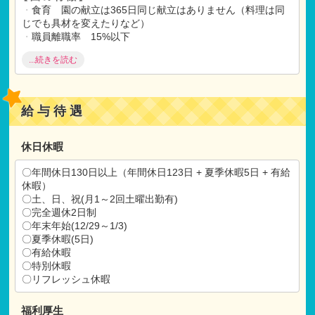
・
食育 園の献立は365日同じ献立はありません（料理は同
じでも具材を変えたりなど）
・
職員離職率 15%以下
・
幼児教室の実施
...続きを読む
→ パズルやぬりえから言語やさんすうまで、様々なプロ
グラムを通して基礎力
・
理解力
・
学習に対する意欲を身につ
ける活動を行っています。
給与待遇
【大切にしている事】
・
健康な体づくり
休日休暇
・
健康な心づくり
・
子どもたち、保護者と信頼関係に構築
〇年間休日130日以上（年間休日123日 + 夏季休暇5日 + 有給
休暇）
〇土、日、祝(月1～2回土曜出勤有)
【採用担当者からのメッセージ】
〇完全週休2日制
大人も子どもも人として関わり合う中で成長していく、そん
〇年末年始(12/29～1/3)
な保育園を目指しています。
〇夏季休暇(5日)
大変なことも楽しいことも区別なくすべてに一生懸命取り組
〇有給休暇
むことができる方は、是非そんな保育園作りを一緒に行って
〇特別休暇
いきましょう。
〇リフレッシュ休暇
福利厚生