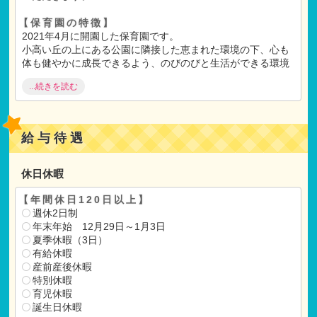
【保育園の特徴】
2021年4月に開園した保育園です。
小高い丘の上にある公園に隣接した恵まれた環境の下、心も
体も健やかに成長できるよう、のびのびと生活ができる環境
を大切にしていきます。
...続きを読む
日常を丁寧に送り大切にすることで、お子様や保護者の皆
様、そして職員が、笑顔で安心して過ごせる場所でありたい
と思っています。
また、地域に根付いた安心スポットとして信頼できる場所で
給与待遇
ありたいと思っています。
「おはようございます！」と笑顔で登園する朝。「さような
ら。また明日！」と明日を楽しみに降園できる保育園を目指
休日休暇
しています。
【年間休日120日以上】
【保育士コンシェルからのメッセージ】
週休2日制
年間休日120日以上！プライベートとお仕事の両立ができる
年末年始 12月29日～1月3日
保育園さんです！
夏季休暇（3日）
保育士さんのやりたいことにチャレンジできる環境です。
有給休暇
産前産後休暇
特別休暇
【ご選考】
育児休暇
書類選考
誕生日休暇