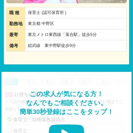
職 種
保育士 (認可保育所 )
勤務地
東京都 中野区
最寄
東京メトロ東西線「落合駅」徒歩5分
備考
総武線 東中野駅徒歩9分
1
2
3
4
5
6
7
この求人が気になる方！
お持ちの資格は？
必須
※下記の資格に該当しない方は、03-6300-4702までお電話でご
なんでもご相談ください。
相談ください。
簡単30秒登録はここをタップ！
保育士・幼稚園教諭両方
保育士