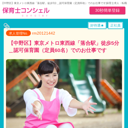
【中野区】東京メトロ東西線「落合駅」徒歩5分＿認可保育園（定員60名）でのお仕事です|保育士求人・転
30秒簡単登録
好待遇★
正社員
rm20121442
求人管理No.
【中野区】東京メトロ東西線「落合駅」徒歩5分
＿認可保育園（定員60名）でのお仕事です