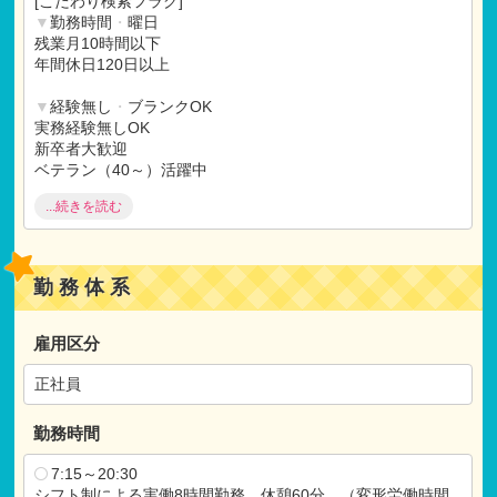
[こだわり検索フラグ]
借上げ社宅制度（上限82,000円）
▼
勤務時間
・
曜日
各種研修制度あり
残業月10時間以下
年間休日120日以上
※試用期間：有
試用期間3ヶ月後の月末まで
▼
経験無し
・
ブランクOK
仕事内容：本採用と変わらず
実務経験無しOK
月給：本採用と変わらず
新卒者大歓迎
ベテラン（40～）活躍中
ブランク（1年以上）OK
...続きを読む
▼
福利厚生充実
借上げ社宅制度
産休
・
育休取得実績
勤務体系
退職金制度
研修制度充実
土曜出勤振替休日
雇用区分
正社員
勤務時間
7:15～20:30
シフト制による実働8時間勤務 休憩60分 （変形労働時間