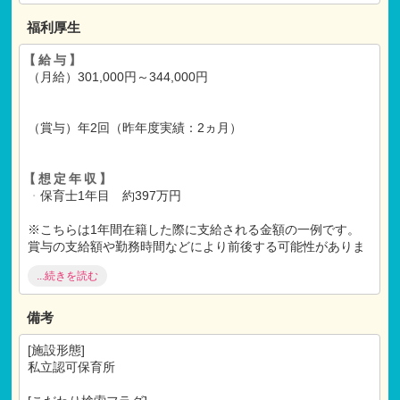
↓
面接
福利厚生
↓
内定
【給与】
↓
（月給）301,000円～344,000円
ご入社
（賞与）年2回（昨年度実績：2ヵ月）
【想定年収】
・
保育士1年目 約397万円
※こちらは1年間在籍した際に支給される金額の一例です。
賞与の支給額や勤務時間などにより前後する可能性がありま
す
...続きを読む
【福利厚生】
備考
社会保険完備（健康
・
厚生
・
労災
・
雇用）
交通費支給（上限30,000円）
[施設形態]
昇給あり
私立認可保育所
各種研修手当
退職金制度