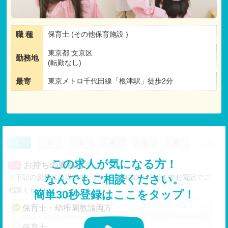
職 種
保育士 (その他保育施設 )
東京都 文京区
勤務地
(転勤なし)
最寄
東京メトロ千代田線「根津駅」徒歩2分
1
2
3
4
5
6
7
この求人が気になる方！
お持ちの資格は？
必須
※下記の資格に該当しない方は、03-6300-4702までお電話でご
なんでもご相談ください。
相談ください。
簡単30秒登録はここをタップ！
保育士・幼稚園教諭両方
保育士