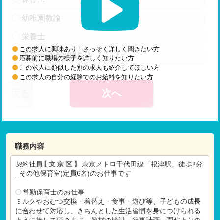
幼稚園教諭
栄養士
この求人に興味あり！さっそく詳しく聞きたい方
保育士資格取得見込
応募前に職場の様子を詳しく知りたい方
この求人に類似した別の求人も紹介してほしい方
この求人の自分の経験でのお給料を知りたい方
戻る
次へ
職務内容
契約社員
【文京区】
東京メトロ千代田線「根津駅」徒歩2分
_その他保育室(定員6名)のお仕事です
常勤保育士のお仕事
ミルクやおむつ交換
・
着替え
・
食事
・
遊び等、子どもの成長
に合わせて対応し、きちんとした生活習慣を身につけられる
ように接して頂きます。教材の検討
・
行事計画
・
園だよりの