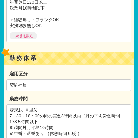
年間休日120日以上
残業月10時間以下
▼
経験無し
・
ブランクOK
実務経験無しOK
ベテラン（40～）活躍中
...続きを読む
ブランク（1年以上）OK
▼
福利厚生充実
産休
・
育休取得実績
勤務体系
研修制度充実
▼
施設
・
保育にこだわる
雇用区分
ユニフォーム
契約社員
勤務時間
変形1ヶ月単位
7：30～18：00の間の実働8時間以内（月の平均労働時間
173.5時間以下）
※時間外月平均10時間
※早番
・
遅番あり （休憩時間 60分）