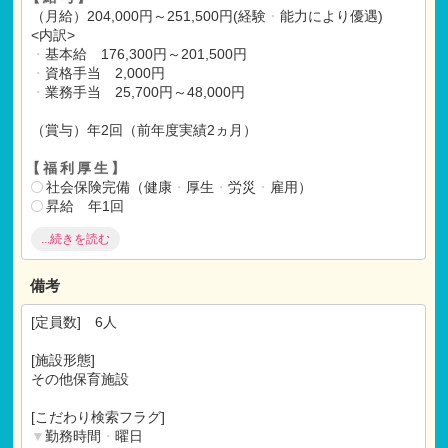
ら、豊かな心情
・
豊かな感性を育んでいくことを常に目指し
（月給）204,000円～251,500円(経験
・
能力により優遇)
ていきます。
<内訳>
・
人の命を預かる仕事、誰かが困っているときにお手伝いを
・
基本給 176,300円～201,500円
する仕事です。
・
資格手当 2,000円
・
業務手当 25,700円～48,000円
【ご選考】
（賞与）年2回（前年度実績2ヵ月）
書類選考
↓
【福利厚生】
選考 面接＆施設見学
社会保険完備（健康
・
厚生
・
労災
・
雇用）
↓
昇給 年1回
内定
↓
...続きを読む
【各種手当】
ご入社
通勤手当(上限15,000円迄)
備考
【試用期間】
試用期間 有 3ヶ月間
[定員数] 6人
仕事内容
・
月給共に、正規雇用と同条件
[施設形態]
その他保育施設
[こだわり検索フラグ]
▼
勤務時間
・
曜日