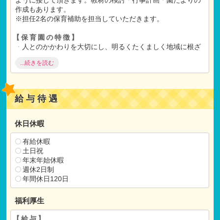
作成もあります。
※担任2名の保育補助を担当していただきます。
【保育園の特徴】
・
人とのかかわりを大切にし、明るくたくましく地域に根ざ
し、ぬくもりが感じられる、暖かい保育所づくりを目指して
...続きを読む
おります。
・
一人一人の育ちを大切にし、地域に愛された保育所づくり
を目指しております。
・
一人一人の子ども達が、充分に自己発揮しながらそれぞれ
給与待遇
の個性を伸ばし、より良く育つ保育所づくりを目指しており
ます。
・
保育所で過ごす子ども達が、毎日、ゆったりと安心して楽
休日休暇
しめる保育所づくりを目指しております。
・
食育にも力を入れており、自然の営みとしての食材や、調
有給休暇
理する人への感謝の気持ちが育つような働きかけを行うと共
土日祝
に、意欲を持って食に関わる楽しい体験を通して、乳幼児期
年末年始休暇
の食生活、食育に取り組んでいます
週休2日制
年間休日120日
【保育士コンシェルからのメッセージ】
・
地域密着スタイルで社会の変化に応じた保育を目指しま
福利厚生
す。
・
保育の「質」にこだわり、人と人の関わりを大切にしなが
【給与】