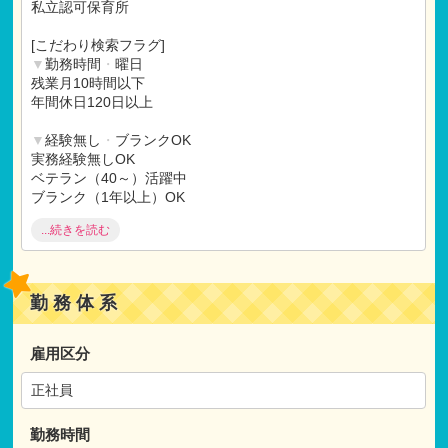
〇退職金制度（確定拠出年金）
私立認可保育所
〇永年勤続者表彰制度
〇ユニフォーム貸与
[こだわり検索フラグ]
〇インフルエンザ予防接種補助
▼
勤務時間
・
曜日
〇住宅手当（社内規定あり）
残業月10時間以下
〇借り上げ社宅制度
年間休日120日以上
※試用期間：有
▼
経験無し
・
ブランクOK
試用期間：3ヶ月後の月末まで
実務経験無しOK
仕事内容：本採用と変わらず
ベテラン（40～）活躍中
月給：本採用と変わらず
ブランク（1年以上）OK
...続きを読む
▼
福利厚生充実
借り上げ社宅制度
賞与3ケ月以上
産休
・
育休取得実績
勤務体系
住宅手当
退職金制度
研修制度充実
雇用区分
土曜出勤振替休日
正社員
▼
施設
・
保育にこだわる
ユニフォーム
勤務時間