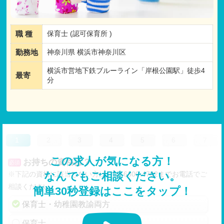
職 種
保育士 (認可保育所 )
勤務地
神奈川県 横浜市神奈川区
横浜市営地下鉄ブルーライン「岸根公園駅」徒歩4
最寄
分
1
2
3
4
5
6
7
この求人が気になる方！
お持ちの資格は？
必須
※下記の資格に該当しない方は、03-6300-4702までお電話でご
なんでもご相談ください。
相談ください。
簡単30秒登録はここをタップ！
保育士・幼稚園教諭両方
保育士