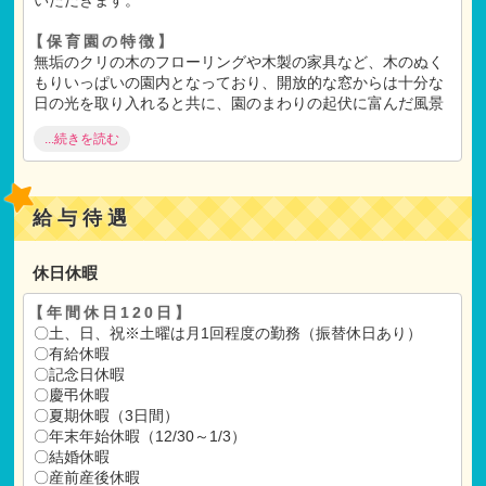
【保育園の特徴】
無垢のクリの木のフローリングや木製の家具など、木のぬく
もりいっぱいの園内となっており、開放的な窓からは十分な
日の光を取り入れると共に、園のまわりの起伏に富んだ風景
を望むことが出来ます。
...続きを読む
1階は0～2歳児、2階は3～5歳児のスペース、3階には屋上園
庭があります。1階から2階へかけて、内装の色合いが“若芽か
ら成熟した緑へ”と成長していくような色彩となっており、各
所に配置された泉（手洗い場）もそれぞれの年齢に合わせた
給与待遇
高さとなっています。進級に伴い子どもたちの成長をみんな
で実感できるような保育園です。
休日休暇
【法人の特徴】
弊社の「保育」は子どもたちの無限の可能性を信じるところ
【年間休日120日】
から始まります。
〇土、日、祝※土曜は月1回程度の勤務（振替休日あり）
そして子どもたちをより自発的な行動へと誘導できるよう、
〇有給休暇
刺激の与え方や、
〇記念日休暇
保育環境の構築
・
展開に工夫を凝らし、また保育士の研修や
〇慶弔休暇
保育研究にも力を入れています。
〇夏期休暇（3日間）
〇年末年始休暇（12/30～1/3）
〇結婚休暇
【ご選考】
〇産前産後休暇