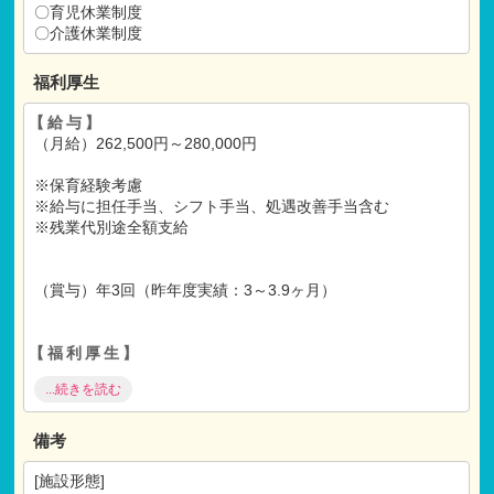
書類選考
〇育児休業制度
↓
〇介護休業制度
面接
↓
福利厚生
内定
↓
【給与】
ご入社
（月給）262,500円～280,000円
※保育経験考慮
※給与に担任手当、シフト手当、処遇改善手当含む
※残業代別途全額支給
（賞与）年3回（昨年度実績：3～3.9ヶ月）
【福利厚生】
〇社会保険完備（健康
・
厚生
・
労災
・
雇用）
...続きを読む
〇昇給年1回
〇通勤手当（社内規定あり）
〇自己啓発支援制度
備考
〇スポーツクラブ、レジャー施設、ホテル、映画館等優待あ
り
[施設形態]