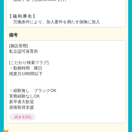
【福利厚生】
・
労働条件により、加入要件を満たす保険に加入
備考
[施設形態]
私立認可保育所
[こだわり検索フラグ]
▼
勤務時間
・
曜日
残業月10時間以下
▼
経験無し
・
ブランクOK
実務経験なしOK
新卒者大歓迎
資格取得支援
ベテラン（40～）活躍中
...続きを読む
ブランク（1年以上）OK
▼
福利厚生充実