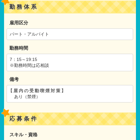
産休
・
育休取得実績
勤務体系
研修制度充実
▼
施設
・
保育にこだわる
雇用区分
社会福祉法人
園庭
パート・アルバイト
勤務時間
7：15～19:15
※勤務時間は応相談
備考
【屋内の受動喫煙対策】
あり（禁煙）
応募条件
スキル・資格