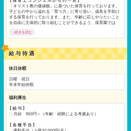
【保育士コンシェルからの一言】
「キリスト教の価値観」に基づいた保育を行っております。
子どもの中から溢れる「育つ力」に寄り添い、成長を手助け
する保育を行っております。また、年齢に応じやりたいこと
を自由に主体的に取り組むことができるよう、保育園では
「自由保育」を取り入れております。
...続きを読む
教会を中心とした5施設（幼稚園、保育園、高齢施設、学童保
育。教会）が一つの建物の中にあります。積極的な研修参加
制度もあり保育士が十分な
給与待遇
能力を発揮できる環境が整っております
休日休暇
【選考方法】
書類選考
日曜
・
祝日
↓
年末年始休暇
面接
・
作文
↓
福利厚生
内定
【給与】
月給 950円～（年齢
・
経験による考慮あり）
【各種手当】
・
通勤手当（上限30,000円/月）