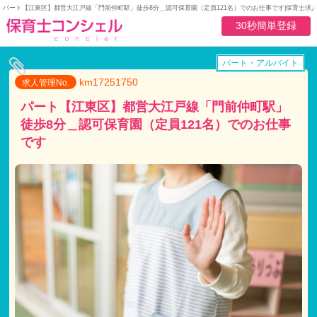
パート【江東区】都営大江戸線「門前仲町駅」徒歩8分＿認可保育園（定員121名）でのお仕事です|保育士求
30秒簡単登録
パート・アルバイト
km17251750
求人管理No.
パート【江東区】都営大江戸線「門前仲町駅」
徒歩8分＿認可保育園（定員121名）でのお仕事
です