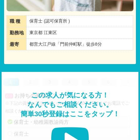
職 種
保育士 (認可保育所 )
勤務地
東京都 江東区
最寄
都営大江戸線「門前仲町駅」徒歩8分
1
2
3
4
5
6
7
この求人が気になる方！
お持ちの資格は？
必須
※下記の資格に該当しない方は、03-6300-4702までお電話でご
なんでもご相談ください。
相談ください。
簡単30秒登録はここをタップ！
保育士・幼稚園教諭両方
保育士