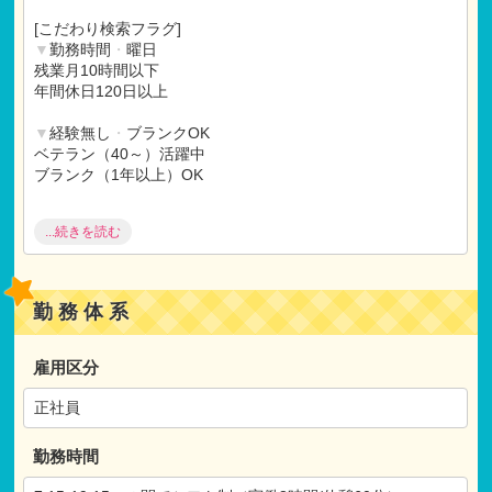
借上げ社宅制度有り（最大82，000円の家賃補助制度）
[こだわり検索フラグ]
※試用期間：有
▼
勤務時間
・
曜日
試用期間：6ヶ月
残業月10時間以下
仕事内容：本採用と変わらず
年間休日120日以上
月給：本採用と変わらず
▼
経験無し
・
ブランクOK
ベテラン（40～）活躍中
ブランク（1年以上）OK
▼
福利厚生充実
...続きを読む
産休
・
育休取得実績
住宅手当
研修制度充実
借上げ社宅制度
勤務体系
▼
施設
・
保育にこだわる
乳児保育（0‐2歳）
雇用区分
駅チカ（徒歩5分以内）
職員向け給食
正社員
勤務時間