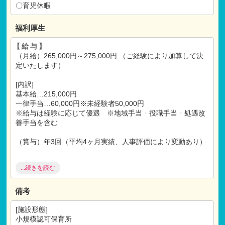
〇育児休暇
福利厚生
【給与】
（月給）265,000円～275,000円 （ご経験により加算して決
定いたします）
[内訳]
基本給…215,000円
一律手当…60,000円※未経験者50,000円
※給与は経験に応じて優遇 ※地域手当
・
役職手当
・
処遇改
善手当を含む
（賞与）年3回（平均4ヶ月実績、人事評価により変動あり）
...続きを読む
【福利厚生】
社会保険完備
昇給年1回
備考
通勤手当（上限なし）
残業手当
[施設形態]
退職金制度有り
小規模認可保育所