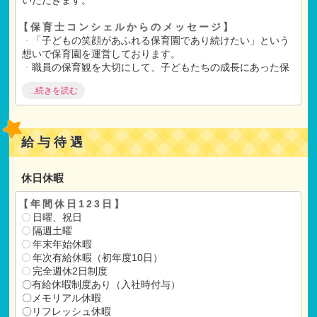
【保育士コンシェルからのメッセージ】
・
「子どもの笑顔があふれる保育園であり続けたい」という
想いで保育園を運営しております。
・
職員の保育観を大切にして、子どもたちの成長にあった保
育をすることができます。
...続きを読む
・
職員の心と体の余裕は、保育の質に影響するという考えか
ら、仕事とプライベートのバランスを保てているように工夫
されております。
給与待遇
【ご選考】
書類選考
↓
休日休暇
選考（約60分）施設見学＆面接＆会社紹介
↓
【年間休日123日】
内定
日曜、祝日
↓
隔週土曜
ご入社
年末年始休暇
年次有給休暇（初年度10日）
完全週休2日制度
〇有給休暇制度あり（入社時付与）
〇メモリアル休暇
〇リフレッシュ休暇