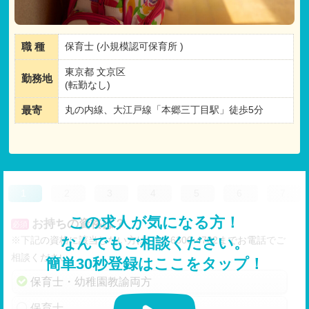
職 種
保育士 (小規模認可保育所 )
東京都 文京区
勤務地
(転勤なし)
最寄
丸の内線、大江戸線「本郷三丁目駅」徒歩5分
1
2
3
4
5
6
7
この求人が気になる方！
お持ちの資格は？
必須
※下記の資格に該当しない方は、03-6300-4702までお電話でご
なんでもご相談ください。
相談ください。
簡単30秒登録はここをタップ！
保育士・幼稚園教諭両方
保育士