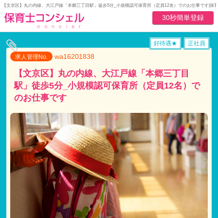
【文京区】丸の内線、大江戸線「本郷三丁目駅」徒歩5分_小規模認可保育所（定員12名）でのお仕事です|保
30秒簡単登録
好待遇★
正社員
wa16201838
求人管理No.
【文京区】丸の内線、大江戸線「本郷三丁目
駅」徒歩5分_小規模認可保育所（定員12名）で
のお仕事です