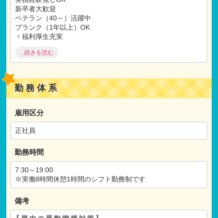
新卒者大歓迎
ベテラン（40～）活躍中
ブランク（1年以上）OK
▼
福利厚生充実
産休
・
育休取得実績
...続きを読む
研修制度充実
土曜出勤振替休日
▼
施設
・
保育にこだわる
乳児保育（0‐2歳）
勤務体系
英語を生かせる
ユニフォーム
職員向け給食
雇用区分
リトミック教育
正社員
勤務時間
7:30～19:00
※実働8時間休憩1時間のシフト勤務制です
備考