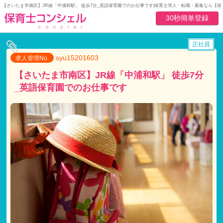
【さいたま市南区】JR線「中浦和駅」 徒歩7分_英語保育園でのお仕事です|保育士求人・転職・募集なら【
30秒簡単登録
正社員
syu15201603
求人管理No.
【さいたま市南区】JR線「中浦和駅」 徒歩7分
_英語保育園でのお仕事です