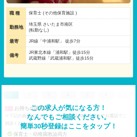
職 種
保育士 (その他保育施設 )
埼玉県 さいたま市南区
勤務地
(転勤なし)
最寄
JR線「中浦和駅」 徒歩7分
JR東北本線「浦和駅」徒歩15分
備考
武蔵野線「武蔵浦和駅」徒歩15分
1
2
3
4
5
6
7
この求人が気になる方！
お持ちの資格は？
必須
※下記の資格に該当しない方は、03-6300-4702までお電話でご
なんでもご相談ください。
相談ください。
簡単30秒登録はここをタップ！
保育士・幼稚園教諭両方