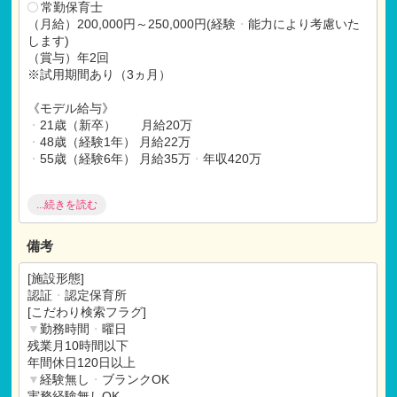
常勤保育士
（月給）200,000円～250,000円(経験
・
能力により考慮いた
します)
（賞与）年2回
※試用期間あり（3ヵ月）
《モデル給与》
・
21歳（新卒） 月給20万
・
48歳（経験1年） 月給22万
・
55歳（経験6年） 月給35万
・
年収420万
...続きを読む
【福利厚生】
社会保険完備（健康
・
厚生
・
労災
・
雇用）
昇給年1回（経験
・
能力により考慮
・
会社実績による)
備考
【各種手当】
[施設形態]
交通費支給（マイカー通勤可）保育室
・
認可保育園3,000
認証
・
認定保育所
円／月
[こだわり検索フラグ]
▼
勤務時間
・
曜日
残業月10時間以下
年間休日120日以上
▼
経験無し
・
ブランクOK
実務経験無しOK