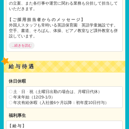
の立案、また各行事や運営に関わる業務も分担して担当して
いただきます。
【ご採用担当者からのメッセージ】
外国人スタッフも常時いる英語保育園
・
英語学童施設です。
空手、書道、そろばん、体操、ピアノ教室など課外教室も併
設しています。
自園の農園で収穫体験や食育も行っております。
...続きを読む
大切な人格形成期にある子ども達を一緒にのびのびとした保
育を行っていきましょ
う。
給与待遇
【ご選考】
書類選考
休日休暇
↓
面接、園見学
土
・
日
・
祝（土曜日出勤の場合は、月曜日代休）
↓
年末年始（12/29-1/3）
内定
年次有給休暇（入社後6ケ月以降：初年度10日付与）
↓
ご入社
福利厚生
【給与】