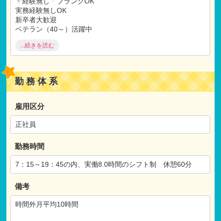
▼
経験無し
・
ブランクOK
ご入社
勤労者共済
実務経験無しOK
住宅手当：15,000円 家族手当あり
新卒者大歓迎
借上げ社宅制度（上限82,000円）
ベテラン（40～）活躍中
ブランク（1年以上）OK
...続きを読む
【試用期間】
試用期間 有 3ヶ月間
▼
福利厚生充実
仕事内容：本採用時と変わらず
借り上げ社宅制度
月給：本採用時と変わらず
住宅手当
勤務体系
賞与3ケ月以上
退職金制度
産休
・
育休取得実績
雇用区分
研修制度充実
土曜出勤振替休日
正社員
▼
施設
・
保育にこだわる
勤務時間
社会福祉法人
園庭
7：15～19：45の内、実働8.0時間のシフト制 休憩60分
備考
時間外月平均10時間