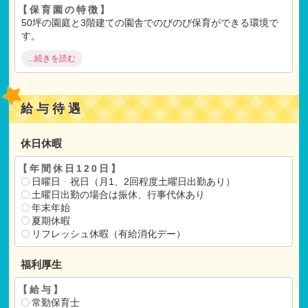
【保育園の特徴】
50坪の園庭と3階建ての園舎でのびのび保育ができる環境で
す。
...続きを読む
保育士は子供たちの細やかな心の動きを見つめられるよう
に、強い関心を払っています。
保育士の園児に対する、ゆったり優しく包む心と、こまやか
なケアのバランス、を大切にしています。
給与待遇
総合幼児教育研究会加盟園で保育と教育に力を入れている保
育園です。
休日休暇
幼稚園経験者も大歓迎です！
【年間休日120日】
遊びの中に体操や音楽、言葉遊び等を取り入れ、子どもの成
日曜日
・
祝日（月1、2回程度土曜日出勤あり）
長を促しています。
土曜日出勤の場合は振休、行事代休あり
様々な楽器があり、発表会では子どもたちが自分で好きな楽
年末年始
器を選び、楽しく練習しています。
夏期休暇
リフレッシュ休暇（有給消化デー）
【保育理念】
こころの優しい思いやりのある子どもを育てる
福利厚生
【保育目標】
【給与】
『知
・
情
・
体』の三位一体の総合教育に、『食育』を重視し
常勤保育士