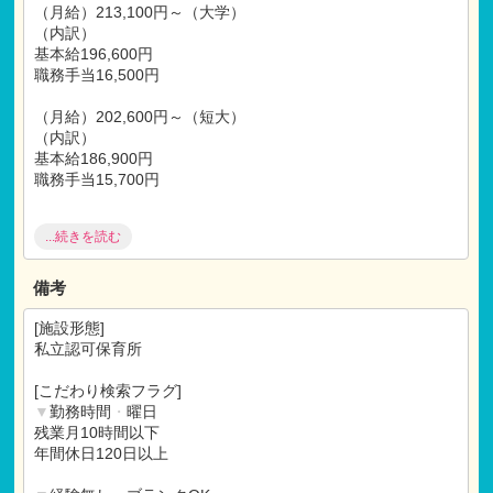
た「養護と教育」を進め、幼児の可能性を伸ばす教育を行
（月給）213,100円～（大学）
う。
（内訳）
知 人の話を集中して聞き自分で考えて行動できる＜あた
基本給196,600円
ま＞
職務手当16,500円
情 誰とでも優しい気持ちで接しコミュニケーションでき
る＜こころ＞
（月給）202,600円～（短大）
体 いつもたくましく生き生きと躍動する＜からだ＞
（内訳）
食 食に感謝し、よく食べ健康な子ども
基本給186,900円
職務手当15,700円
【保育士コンシェルからのメッセージ】
音楽だけではなく英語
・
体操と保育の他、色々なことをやっ
※経験加算あり
ています。
...続きを読む
※
音楽が苦手な方でも問題ありません。
（賞与）4ヶ月/年
また、各保育室にピアノがありますので、興味のある方は空
備考
いている時間に練習もできます！
※初年度賞与は3ヶ月分
[施設形態]
【福利厚生】
私立認可保育所
【ご選考】
社会保険完備（健康
・
厚生
・
労災
・
雇用）
書類選考
昇給年1回(経験
・
能力により考慮
・
会社実績による)
[こだわり検索フラグ]
↓
年次有給休暇（入社後6ケ月以降：初年度10日付与）
▼
勤務時間
・
曜日
選考：施設にて面接（60分）＋施設見学＋ピアノ（自由曲）
残業月10時間以下
↓
【各種手当】
年間休日120日以上
内定
交通費実費支給(上限20,000円支給)
↓
退職金共済（勤続1年以上）