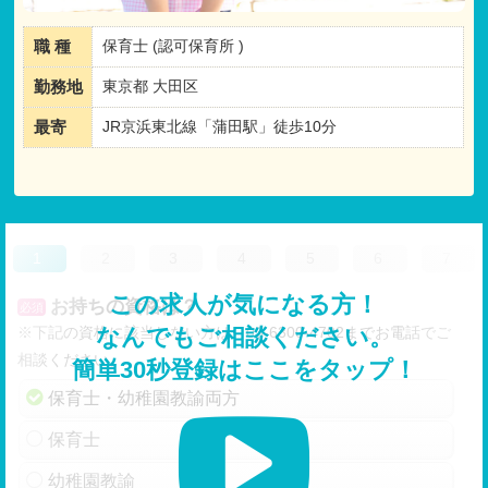
職 種
保育士 (認可保育所 )
勤務地
東京都 大田区
最寄
JR京浜東北線「蒲田駅」徒歩10分
1
2
3
4
5
6
7
この求人が気になる方！
お持ちの資格は？
必須
※下記の資格に該当しない方は、03-6300-4702までお電話でご
なんでもご相談ください。
相談ください。
簡単30秒登録はここをタップ！
保育士・幼稚園教諭両方
保育士
幼稚園教諭