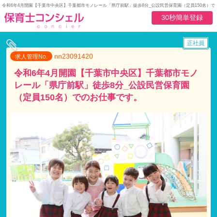
令和6年4月開園【千葉市中央区】千葉都市モノレール「県庁前駅」徒歩8分_公設民営保育園（定員150名）
30秒簡単登録
正社員
nn23091420
求人管理No.
令和6年4月開園【千葉市中央区】千葉都市モノ
レール「県庁前駅」徒歩8分_公設民営保育園
（定員150名）でのお仕事です。