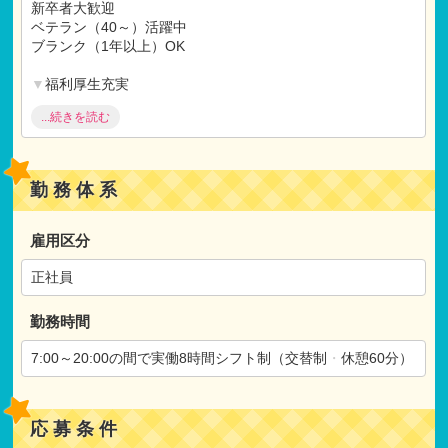
【試用期間】
新卒者大歓迎
試用期間 有 6ヶ月間
ベテラン（40～）活躍中
仕事内容
・
月給共に、正規雇用と同条件
ブランク（1年以上）OK
▼
福利厚生充実
住宅手当
...続きを読む
賞与3ケ月以上
退職金制度
産休
・
育休取得実績
研修制度充実
勤務体系
土曜出勤振替休日
▼
施設
・
保育にこだわる
雇用区分
社会福祉法人
オープニング求人
正社員
勤務時間
7:00～20:00の間で実働8時間シフト制（交替制
・
休憩60分）
応募条件