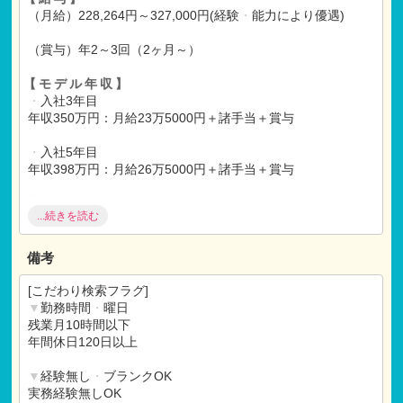
↓
（月給）228,264円～327,000円(経験
・
能力により優遇)
ご入社
（賞与）年2～3回（2ヶ月～）
【モデル年収】
・
入社3年目
年収350万円：月給23万5000円＋諸手当＋賞与
・
入社5年目
年収398万円：月給26万5000円＋諸手当＋賞与
【福利厚生】
...続きを読む
社会保険完備（健康
・
厚生
・
労災
・
雇用）
昇給年1回
退職金制度
備考
研修制度あり
健康診断
[こだわり検索フラグ]
▼
勤務時間
・
曜日
【各種手当】
残業月10時間以下
通勤手当(上限25,000円迄)
年間休日120日以上
扶養手当
住宅手当
▼
経験無し
・
ブランクOK
実務経験無しOK