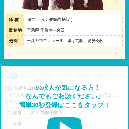
職 種
保育士 (その他保育施設 )
勤務地
千葉県 千葉市中央区
最寄
千葉都市モノレール「県庁前駅」徒歩8分
1
2
3
4
5
6
7
この求人が気になる方！
お持ちの資格は？
必須
※下記の資格に該当しない方は、03-6300-4702までお電話でご
なんでもご相談ください。
相談ください。
簡単30秒登録はここをタップ！
保育士・幼稚園教諭両方
保育士