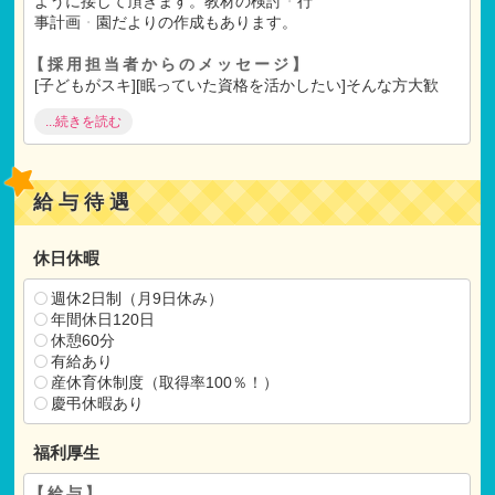
ように接して頂きます。教材の検討
・
行
事計画
・
園だよりの作成もあります。
【採用担当者からのメッセージ】
[子どもがスキ][眠っていた資格を活かしたい]そんな方大歓
迎！
...続きを読む
長く続けていただくために、「働きやすい」を大事にしてい
ます！
給与待遇
ご自身のプライベートも妥協せず子どもたちの成長を見守っ
ていきましょう！
休日休暇
【保育士コンシェルからのメッセージ】
24年4月に公設民営で亥鼻保育所がOPENします。オープニン
週休2日制（月9日休み）
グスタッフ15-20名募集中！入職時期は幅広く相談ください
年間休日120日
休憩60分
有給あり
【ご選考】
産休育休制度（取得率100％！）
書類選考
慶弔休暇あり
↓
選考
福利厚生
↓
内定
【給与】