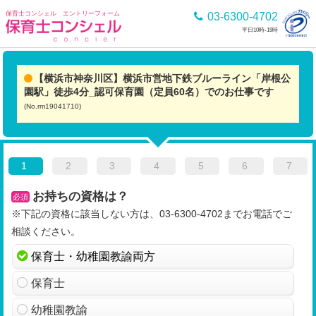
保育士コンシェル エントリーフォーム
03-6300-4702
平日10時-19時
【横浜市神奈川区】横浜市営地下鉄ブルーライン「岸根公
園駅」徒歩4分_認可保育園（定員60名）でのお仕事です
(No.rm19041710)
1
2
3
4
5
6
7
お持ちの資格は？
必須
※下記の資格に該当しない方は、03-6300-4702までお電話でご
相談ください。
保育士・幼稚園教諭両方
保育士
幼稚園教諭