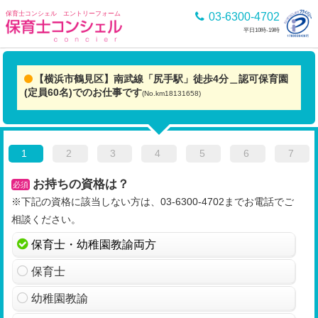
保育士コンシェル エントリーフォーム
03-6300-4702
平日10時-19時
【横浜市鶴見区】南武線「尻手駅」徒歩4分＿認可保育園
(定員60名)でのお仕事です
(No.km18131658)
1
2
3
4
5
6
7
お持ちの資格は？
必須
※下記の資格に該当しない方は、03-6300-4702までお電話でご
相談ください。
保育士・幼稚園教諭両方
保育士
幼稚園教諭