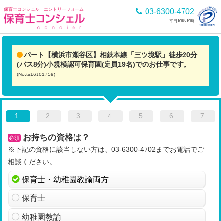
保育士コンシェル エントリーフォーム
03-6300-4702
平日10時-19時
パート【横浜市瀬谷区】相鉄本線「三ツ境駅」徒歩20分
(バス8分)小規模認可保育園(定員19名)でのお仕事です。
(No.ts16101759)
1
2
3
4
5
6
7
お持ちの資格は？
必須
※下記の資格に該当しない方は、03-6300-4702までお電話でご
相談ください。
保育士・幼稚園教諭両方
保育士
幼稚園教諭