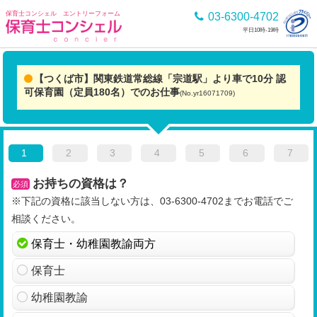
保育士コンシェル エントリーフォーム
03-6300-4702
平日10時-19時
【つくば市】関東鉄道常総線「宗道駅」より車で10分 認
可保育園（定員180名）でのお仕事
(No.yr16071709)
1
2
3
4
5
6
7
お持ちの資格は？
必須
※下記の資格に該当しない方は、03-6300-4702までお電話でご
相談ください。
保育士・幼稚園教諭両方
保育士
幼稚園教諭