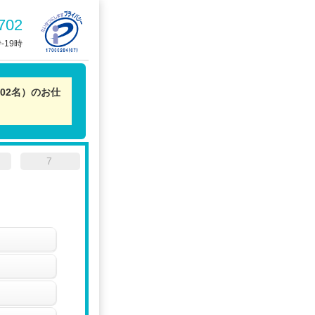
702
-19時
02名）のお仕
7