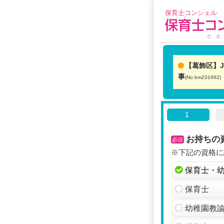
保育士コンシェル 
【葛飾区】
事
(No.bm231662)
1
お持ちの
必須
※下記の資格に該
保育士・
保育士
幼稚園教