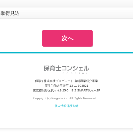
格取得見込
次へ
(運営) 株式会社プログレート 有料職業紹介事業
厚生労働大臣許可 13-ユ-303821
東京都渋谷区代々木1-25-5 BIZ SMART代々木2F
Copyright (c) Prograte.inc. All Rights Reserved.
個人情報保護方針