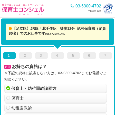
保育士コンシェル エントリーフォーム
03-6300-4702
平日10時-19時
【足立区】JR線「北千住駅」徒歩12分_認可保育園（定員
80名）でのお仕事です
(No.nn23041453)
1
2
3
4
5
6
7
お持ちの資格は？
必須
※下記の資格に該当しない方は、03-6300-4702までお電話でご
相談ください。
保育士・幼稚園教諭両方
保育士
幼稚園教諭